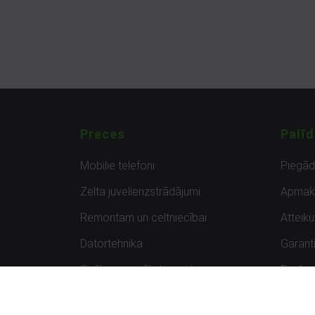
Preces
Palīd
Mobilie telefoni
Piegā
Zelta juvelierizstrādājumi
Apmak
Remontam un celtniecībai
Atteik
Datortehnika
Garanti
Spēles un spēļu konsoles
Preču 
Planšetdatori
Atsau