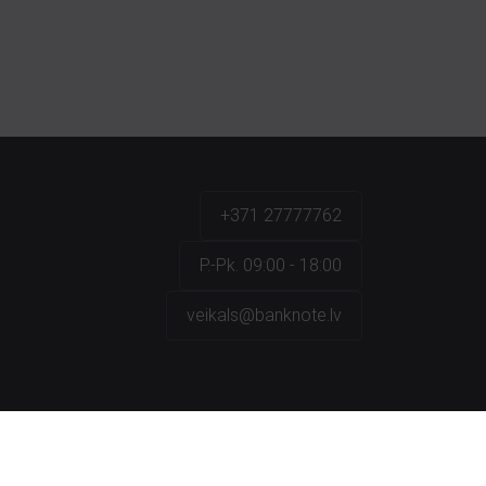
+371 27777762
P.-Pk. 09:00 - 18:00
veikals@banknote.lv
a