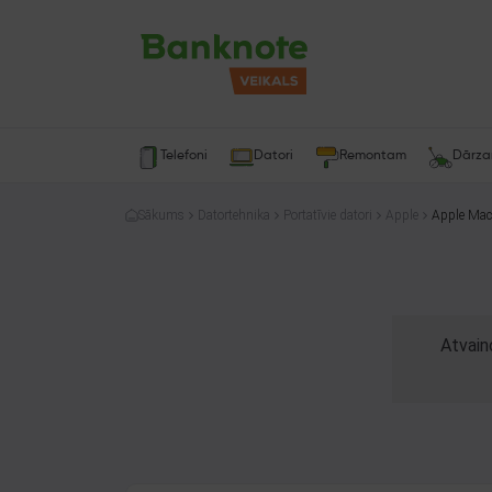
Telefoni
Datori
Remontam
Dārz
Sākums
Datortehnika
Portatīvie datori
Apple
Appl
Atvain