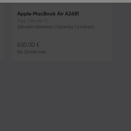
Apple MacBook Air A2681
Rīga, Tilta iela 12
Stāvoklis Mazlietots (Garantija 12 mēneši)
630.00
€
No
28.64
€
/mēn.