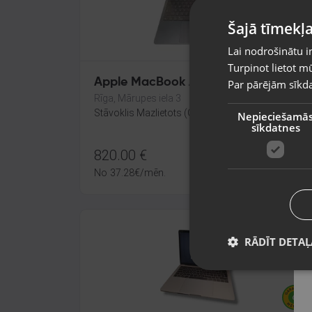
Šajā tīmekļa
Lai nodrošinātu i
Turpinot lietot mū
Apple MacBook Air A3240
Par pārējām sīkda
Rīga, Mārupes iela 3
Stāvoklis Mazlietots (Garantija 12 mēneši)
Nepieciešamā
sīkdatnes
820.00
€
No
37.28
€
/mēn.
RĀDĪT DETAĻ