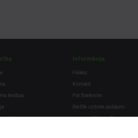
zība
Informācija
de
Filiāles
sa
Kontakti
uma tiesības
Par Banknote
ja
Biežāk uzdotie jautājumi
uzpirkšana
Lietots – Pārbaudīts
ksmes
Noteikumi un privātuma politik