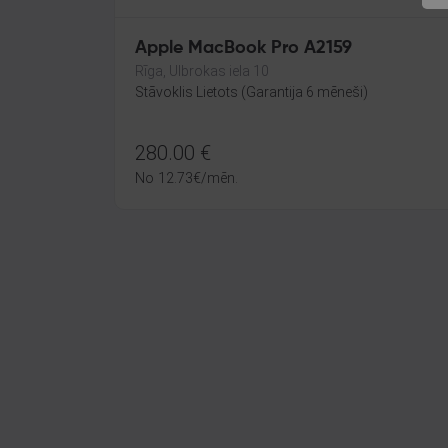
Apple MacBook Pro A2159
Rīga, Ulbrokas iela 10
Stāvoklis Lietots (Garantija 6 mēneši)
280.00
€
No
12.73
€
/mēn.