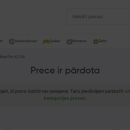
am
Viedpulksteņi
Spēles
Kameras
Zelts
e MacBook Pro A2159
Prece ir pārdota
ojiet, šī prece šobrīd nav pieejama. Taču piedāvājam parskatīt
ci
kategorijas preces.