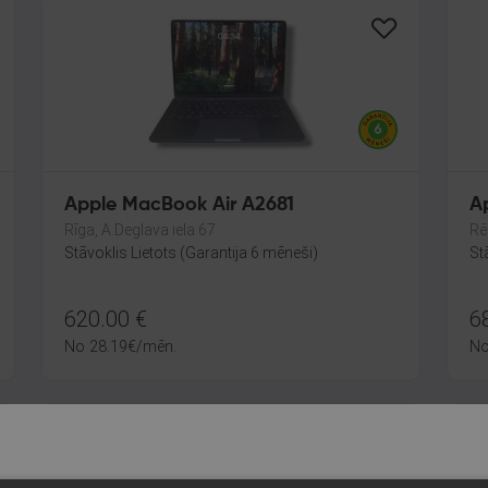
Apple MacBook Air A2681
A
Rīga, A.Deglava iela 67
Rē
Stāvoklis Lietots (Garantija 6 mēneši)
St
620.00
€
6
No
28.19
€
/mēn.
N