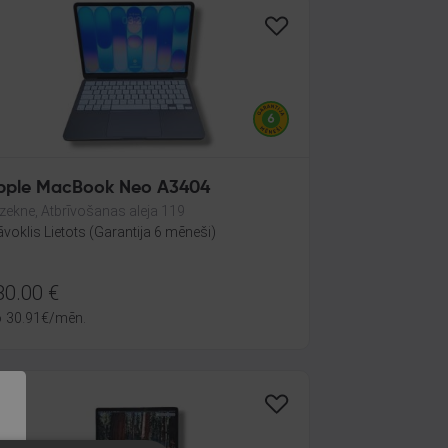
pple MacBook Neo A3404
zekne, Atbrīvošanas aleja 119
āvoklis Lietots (Garantija 6 mēneši)
80.00
€
o
30.91
€
/mēn.