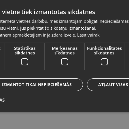
Pasūtījumi tiks piegādāti uz izvēlēto
 vietnē tiek izmantotas sīkdatnes
valsti
nterneta vietnes darbību, mēs izmantojam obligāti nepieciešamās
Vietnes saturs būs attēlots izvēlētajā valodā
su vietni, jūs piekrītat šo sīkdatņu izmantošanai.
Apple MacBook Air M2 2022 A2681
A
tnēm apmeklētājiem ir jāizdara izvēle.
Lasīt vairāk
Valsts
Rīga, Jūrmalas gatve 30
Rīg
Stāvoklis Lietots (Garantija 6 mēneši)
St
s
Statistikas
Mērķēšanas
Funkcionalitātes
sīkdatnes
sīkdatnes
sīkdatnes
600.00
€
3
Valoda
No
27.28
€
/mēn.
N
Latviešu / Latvian
IZMANTOT TIKAI NEPIECIEŠAMĀS
ATĻAUT VISAS
AS
Saglabāt