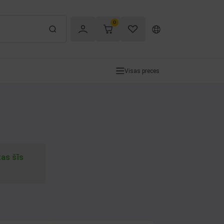
0
Visas preces
tas šīs