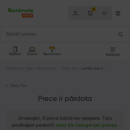
0
Telefoni
Datori
Remontam
Katalogs
Sākums
Mājai
Skaistumam u
Matu fēni
Lumbar club nat
n veselībai
ura
Matu fēni
Prece ir pārdota
Atvainojiet, šī prece šobrīd nav pieejama. Taču
piedāvājam parskatīt
citas šīs kategorijas preces.