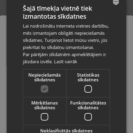
Šajā tīmekļa vietnē tiek
izmantotas sīkdatnes
LATVIAN
Brock HD8501
Lai nodrošinātu interneta vietnes darbību,
Balvi, Brīvības iela 57
RUSSIAN
mēs izmantojam obligāti nepieciešamās
Stāvoklis Mazlietots (Garantija 12 mēneši)
LITHUANIAN
sīkdatnes. Turpinot lietot mūsu vietni, jūs
Pasūtījumi tiks piegādāti uz
piekrītat šo sīkdatņu izmantošanai.
izvēlēto valsti
Par pārējām sīkdatnēm apmeklētājiem ir
8.00
€
jāizdara izvēle.
Lasīt vairāk
Vietnes saturs būs attēlots izvēlētajā
valodā
Nepieciešamās
Statistikas
sīkdatnes
sīkdatnes
Valsts
Mērķēšanas
Funkcionalitātes
sīkdatnes
sīkdatnes
Valoda
Latviešu / Latvian
Neklasificētās sīkdatnes
Max Pro Infinity Hair Dryer 2100W