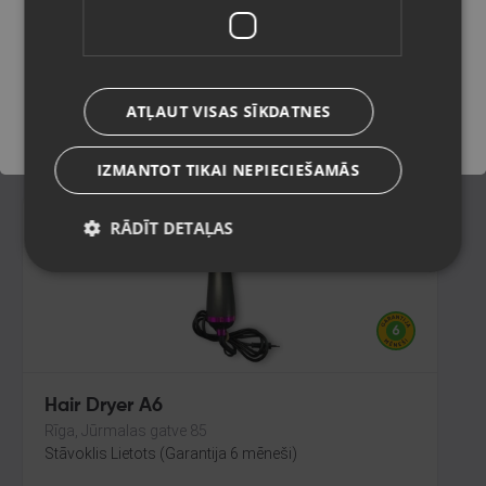
Tukums, Elizabetes iela 6
Stāvoklis Mazlietots (Garantija 12 mēneši)
Saglabāt
120.00
€
ATĻAUT VISAS SĪKDATNES
No
5.46
€
/mēn.
IZMANTOT TIKAI NEPIECIEŠAMĀS
RĀDĪT DETAĻAS
Hair Dryer A6
Rīga, Jūrmalas gatve 85
Stāvoklis Lietots (Garantija 6 mēneši)