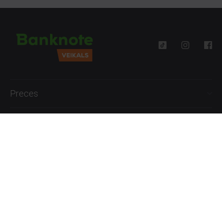
Preces
Palīdzība
Informācija
+371 27777762
P.-Pk. 09:00 - 18:00