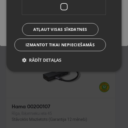
Olaine, Zemgales iela 37
Stāvoklis Jauns (Garantija 24 mēneši)
Saglabāt
ATĻAUT VISAS SĪKDATNES
5.00
€
IZMANTOT TIKAI NEPIECIEŠAMĀS
RĀDĪT DETAĻAS
Hama 00200107
Rīga, Biķernieku iela 45
Stāvoklis Mazlietots (Garantija 12 mēneši)