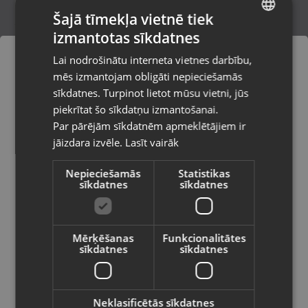
Šajā tīmekļa vietnē tiek
izmantotas sīkdatnes
LATVIAN
Forever USB otg card reader
Lai nodrošinātu interneta vietnes darbību,
Kuldīga, Liepājas iela 9
RUSSIAN
mēs izmantojam obligāti nepieciešamās
Stāvoklis Jauns (Garantija 24 mēneši)
LITHUANIAN
sīkdatnes. Turpinot lietot mūsu vietni, jūs
Pasūtījumi tiks piegādāti uz
piekrītat šo sīkdatņu izmantošanai.
izvēlēto valsti
Par pārējām sīkdatnēm apmeklētājiem ir
3.00
€
jāizdara izvēle.
Lasīt vairāk
Vietnes saturs būs attēlots izvēlētajā
valodā
Nepieciešamās
Statistikas
sīkdatnes
sīkdatnes
Valsts
Mērķēšanas
Funkcionalitātes
sīkdatnes
sīkdatnes
Valoda
Latviešu / Latvian
Neklasificētās sīkdatnes
Flarx USB centrmezgls (Hub)