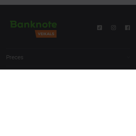
Preces
Palīdzība
Informācija
+371 27777762
P.-Pk. 09:00 - 18:00