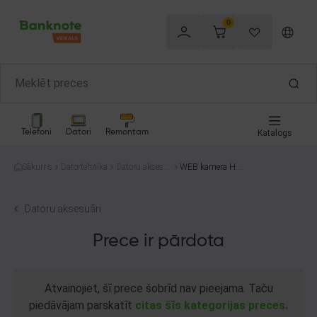
0
Telefoni
Datori
Remontam
Katalogs
Sākums
Datortehnika
Datoru aksesu
WEB kamera HD
āri
720P
Datoru aksesuāri
Prece ir pārdota
Atvainojiet, šī prece šobrīd nav pieejama. Taču
piedāvājam parskatīt
citas šīs kategorijas preces.