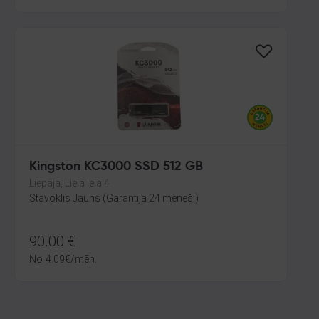
Kingston KC3000 SSD 512 GB
Liepāja, Lielā iela 4
Stāvoklis Jauns (Garantija 24 mēneši)
90.00
€
No
4.09
€
/mēn.