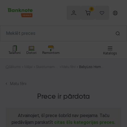
0
Telefoni
Datori
Remontam
Katalogs
Sākums
Mājai
Skaistumam u
Matu fēni
BabyLiss Homeli
n veselībai
ght Sensor G960
E
Matu fēni
Prece ir pārdota
Atvainojiet, šī prece šobrīd nav pieejama. Taču
piedāvājam parskatīt
citas šīs kategorijas preces.