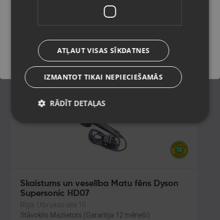
Rīga, A.Deglava iela 120
Stāvoklis Mazlietots (Garantija 12 mēneši)
Saglabāt
ATĻAUT VISAS SĪKDATNES
15.00
€
IZMANTOT TIKAI NEPIECIEŠAMĀS
RĀDĪT DETAĻAS
Skaistums un veselība Matu fēns Dyson
Supersonic HD07
Rīga, Ulbrokas iela 10
Stāvoklis Mazlietots (Garantija 12 mēneši)