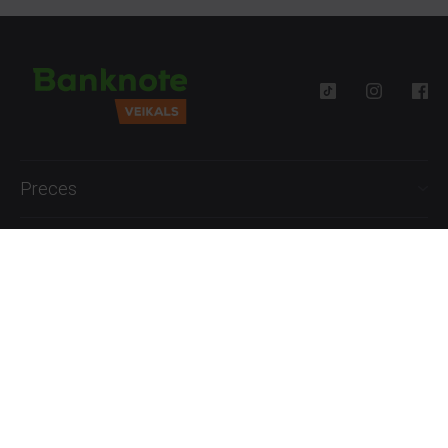
Preces
Palīdzība
Informācija
+371 27777762
P.-Pk. 09:00 - 18:00