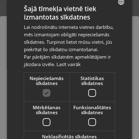
Šajā tīmekļa vietnē tiek
izmantotas sīkdatnes
LATVIAN
Revamp DR-7000
Lai nodrošinātu interneta vietnes darbību,
Rīga, Čiekurkalna 2. līnija 30
RUSSIAN
mēs izmantojam obligāti nepieciešamās
Stāvoklis Jauns (Garantija 24 mēneši)
LITHUANIAN
sīkdatnes. Turpinot lietot mūsu vietni, jūs
Pasūtījumi tiks piegādāti uz
piekrītat šo sīkdatņu izmantošanai.
izvēlēto valsti
120.00
€
Par pārējām sīkdatnēm apmeklētājiem ir
No
5.46
€
/mēn.
jāizdara izvēle.
Lasīt vairāk
Vietnes saturs būs attēlots izvēlētajā
valodā
Nepieciešamās
Statistikas
sīkdatnes
sīkdatnes
Valsts
Mērķēšanas
Funkcionalitātes
sīkdatnes
sīkdatnes
Valoda
Latviešu / Latvian
Neklasificētās sīkdatnes
Philips NL-9206