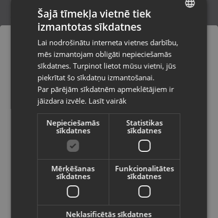
Šajā tīmekļa vietnē tiek
izmantotas sīkdatnes
LATVIAN
Zelts Gredzens
Lai nodrošinātu interneta vietnes darbību,
Rīga, Dižozolu iela 11
RUSSIAN
mēs izmantojam obligāti nepieciešamās
Stāvoklis Restaurēts (Garantija 24 mēneši)
LITHUANIAN
sīkdatnes. Turpinot lietot mūsu vietni, jūs
Pasūtījumi tiks piegādāti uz
piekrītat šo sīkdatņu izmantošanai.
izvēlēto valsti
454.00
€
Par pārējām sīkdatnēm apmeklētājiem ir
No
20.64
€
/mēn.
jāizdara izvēle.
Lasīt vairāk
Vietnes saturs būs attēlots izvēlētajā
valodā
Nepieciešamās
Statistikas
sīkdatnes
sīkdatnes
Valsts
Mērķēšanas
Funkcionalitātes
sīkdatnes
sīkdatnes
Valoda
Latviešu / Latvian
Neklasificētās sīkdatnes
Zelta gredzens ar briljantu