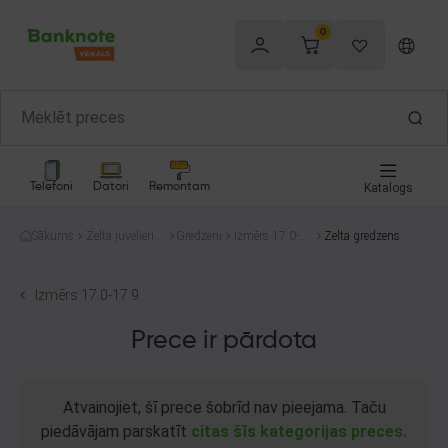
0
Telefoni
Datori
Remontam
Katalogs
Sākums
Zelta juvelierizs
Gredzeni
Izmērs 17.0-1
Zelta gredzens
trādājumi
7.9
Izmērs 17.0-17.9
Prece ir pārdota
Atvainojiet, šī prece šobrīd nav pieejama. Taču
piedāvājam parskatīt
citas šīs kategorijas preces.