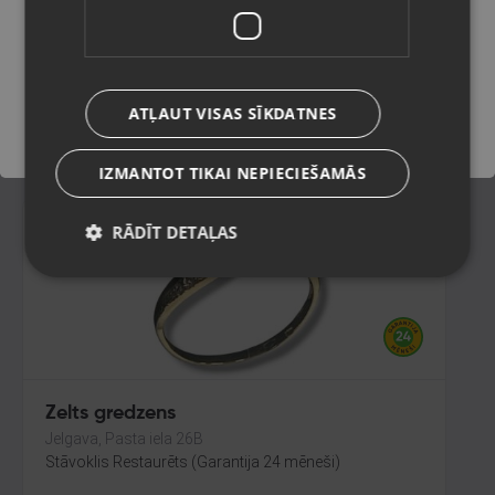
Rīga, Audēju iela 6
Stāvoklis Restaurēts (Garantija 24 mēneši)
Saglabāt
642.00
€
ATĻAUT VISAS SĪKDATNES
No
29.19
€
/mēn.
IZMANTOT TIKAI NEPIECIEŠAMĀS
RĀDĪT DETAĻAS
Zelts gredzens
Jelgava, Pasta iela 26B
Stāvoklis Restaurēts (Garantija 24 mēneši)