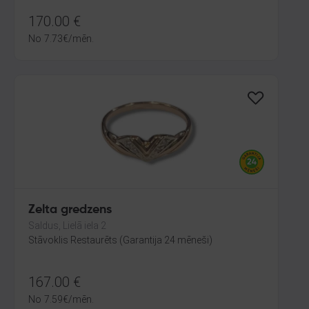
170.00
€
No
7.73
€
/mēn.
Zelta gredzens
Saldus, Lielā iela 2
Stāvoklis Restaurēts (Garantija 24 mēneši)
167.00
€
No
7.59
€
/mēn.