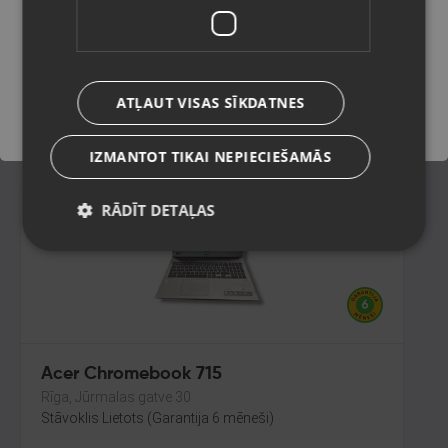
Ludza, Stacijas iela 30
Stāvoklis Lietots (Garantija 6 mēneši)
Saglabāt
210.00
€
ATĻAUT VISAS SĪKDATNES
No
9.55
€
/mēn.
IZMANTOT TIKAI NEPIECIEŠAMĀS
RĀDĪT DETAĻAS
Acer Chromebook 715
Rīga, Jūrmalas gatve 30
Stāvoklis Lietots (Garantija 6 mēneši)