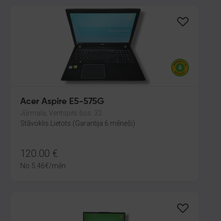
Acer Aspire E5-575G
Jūrmala, Ventspils šos. 32
Stāvoklis Lietots (Garantija 6 mēneši)
120.00
€
No
5.46
€
/mēn.