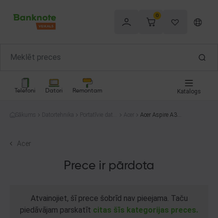
0
Telefoni
Datori
Remontam
Katalogs
Sākums
Datortehnika
Portatīvie dator
Acer
Acer Aspire A315
i
-54K
Acer
Prece ir pārdota
Atvainojiet, šī prece šobrīd nav pieejama. Taču
piedāvājam parskatīt
citas šīs kategorijas preces.