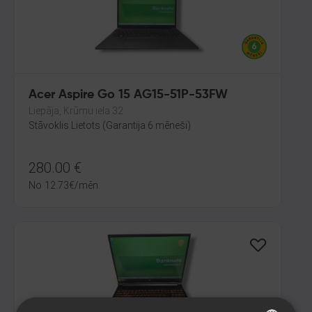
Acer Aspire Go 15 AG15-51P-53FW
Liepāja, Krūmu iela 32
Stāvoklis Lietots (Garantija 6 mēneši)
280.00
€
No
12.73
€
/mēn.