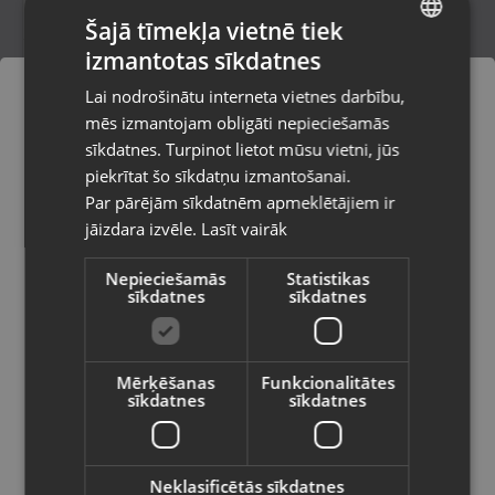
Šajā tīmekļa vietnē tiek
izmantotas sīkdatnes
LATVIAN
Acer Nitro ANV16-42
Lai nodrošinātu interneta vietnes darbību,
Jēkabpils, Brīvības iela 146
RUSSIAN
mēs izmantojam obligāti nepieciešamās
Stāvoklis Lietots (Garantija 6 mēneši)
LITHUANIAN
sīkdatnes. Turpinot lietot mūsu vietni, jūs
Pasūtījumi tiks piegādāti uz
piekrītat šo sīkdatņu izmantošanai.
izvēlēto valsti
850.00
€
Par pārējām sīkdatnēm apmeklētājiem ir
No
38.64
€
/mēn.
jāizdara izvēle.
Lasīt vairāk
Vietnes saturs būs attēlots izvēlētajā
valodā
Nepieciešamās
Statistikas
sīkdatnes
sīkdatnes
Valsts
Mērķēšanas
Funkcionalitātes
sīkdatnes
sīkdatnes
Valoda
Latviešu / Latvian
Neklasificētās sīkdatnes
Acer TravelMate P215-53G