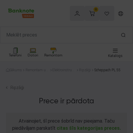
0
Telefoni
Datori
Remontam
Katalogs
Sākums
Remontam un
Elektroinstrum
Ripzāģi
Scheppach PL 55
celtniecībai
enti
Ripzāģi
Prece ir pārdota
Atvainojiet, šī prece šobrīd nav pieejama. Taču
piedāvājam parskatīt
citas šīs kategorijas preces.