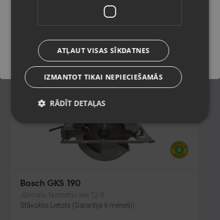
Daugavpils, Saules iela 55
Stāvoklis Lietots (Garantija 6 mēneši)
Saglabāt
245.00
€
ATĻAUT VISAS SĪKDATNES
No
11.14
€
/mēn.
IZMANTOT TIKAI NEPIECIEŠAMĀS
RĀDĪT DETAĻAS
Bosch GKS 190
Jūrmala, Nometņu iela 12-8
Stāvoklis Lietots (Garantija 6 mēneši)