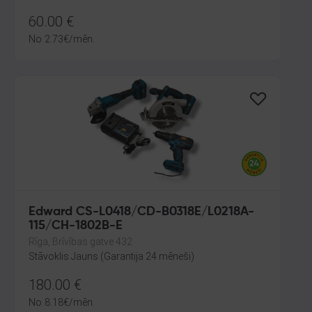
60.00
€
No
2.73
€
/mēn.
Edward CS-L0418/CD-B0318E/L0218A-
115/CH-1802B-E
Rīga, Brīvības gatve 432
Stāvoklis Jauns (Garantija 24 mēneši)
180.00
€
No
8.18
€
/mēn.