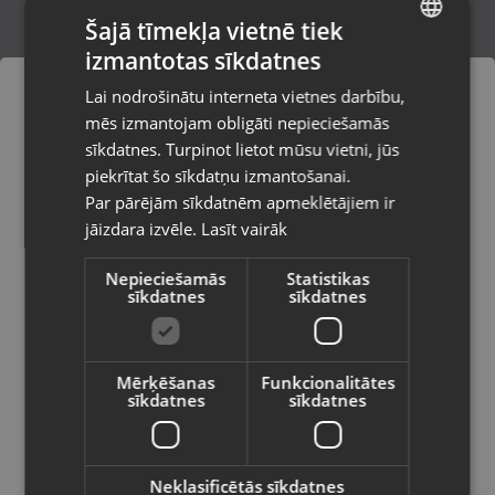
Šajā tīmekļa vietnē tiek
izmantotas sīkdatnes
LATVIAN
Cirkulārais zāģis AEG BKS18SBL
Lai nodrošinātu interneta vietnes darbību,
Rīga, Tilta iela 12
RUSSIAN
mēs izmantojam obligāti nepieciešamās
Stāvoklis Lietots (Garantija 6 mēneši)
LITHUANIAN
sīkdatnes. Turpinot lietot mūsu vietni, jūs
Pasūtījumi tiks piegādāti uz
piekrītat šo sīkdatņu izmantošanai.
izvēlēto valsti
150.00
€
Par pārējām sīkdatnēm apmeklētājiem ir
No
6.82
€
/mēn.
jāizdara izvēle.
Lasīt vairāk
Vietnes saturs būs attēlots izvēlētajā
valodā
Nepieciešamās
Statistikas
sīkdatnes
sīkdatnes
Valsts
Mērķēšanas
Funkcionalitātes
sīkdatnes
sīkdatnes
Valoda
Latviešu / Latvian
Neklasificētās sīkdatnes
Milwaukee MCS 66