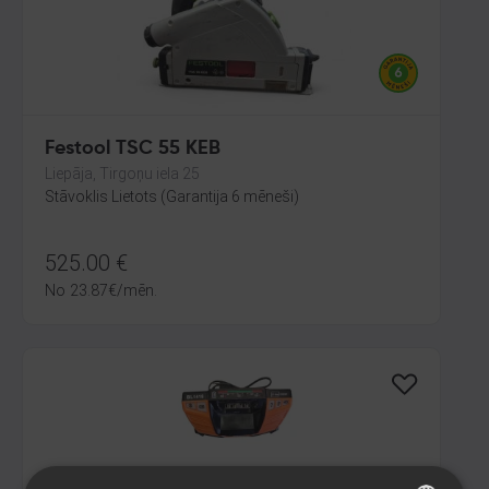
Festool TSC 55 KEB
Liepāja, Tirgoņu iela 25
Stāvoklis Lietots (Garantija 6 mēneši)
525.00
€
No
23.87
€
/mēn.