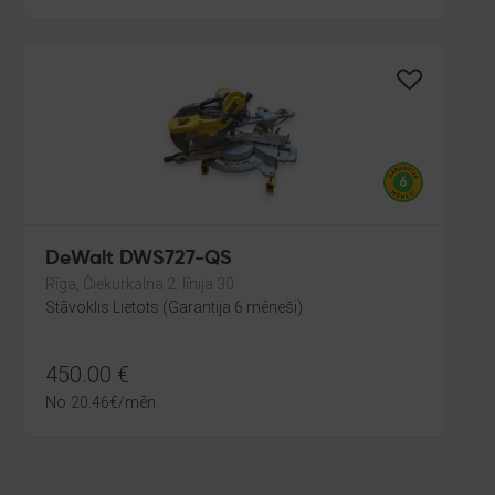
DeWalt DWS727-QS
Rīga, Čiekurkalna 2. līnija 30
Stāvoklis Lietots (Garantija 6 mēneši)
450.00
€
No
20.46
€
/mēn.