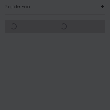
Piegādes veidi
Spinning
Spinning