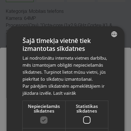
Kategorija: Mobilais telefons
Kamera: 64MP
Procesors(Cpu): "Octa-core (1x2.9 GHz Cortex-X1 &
3x2.80 GHz Cortex-A78 & 4x2.2 GHz Cortex-A55) -
Šajā tīmekļa vietnē tiek
International"
Operatīvā atmiņa(RAM): 8GB
izmantotas sīkdatnes
LATVIAN
Atmiņa: 128GB
Lai nodrošinātu interneta vietnes darbību,
RUSSIAN
Operētājsistēma(OS): Android 11, upgradable to Android
mēs izmantojam obligāti nepieciešamās
13, One UI 5
LITHUANIAN
sīkdatnes. Turpinot lietot mūsu vietni, jūs
Piezīmes:ļoti saskrāpēts
Pasūtījumi tiks piegādāti uz
piekrītat šo sīkdatņu izmantošanai.
izvēlēto valsti
Par pārējām sīkdatnēm apmeklētājiem ir
200.00
€
jāizdara izvēle.
Lasīt vairāk
Vietnes saturs būs attēlots izvēlētajā
valodā
Sadali maksājumos
Nepieciešamās
Statistikas
sīkdatnes
sīkdatnes
Valsts
36 m x
9.09
€
24 m x
11.75
€
Reprezentatīvs piemērs
Reprezentatīvs piemērs