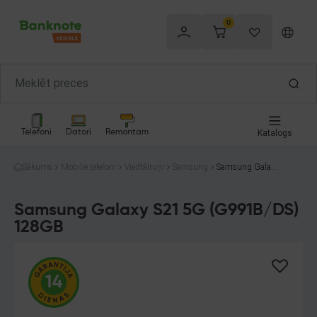
0
Telefoni
Datori
Remontam
Katalogs
Sākums
Mobilie telefoni
Viedtālruņi
Samsung
Samsung Galaxy
S21 5G (G991B/
DS) 128GB
Samsung Galaxy S21 5G (G991B/DS)
128GB