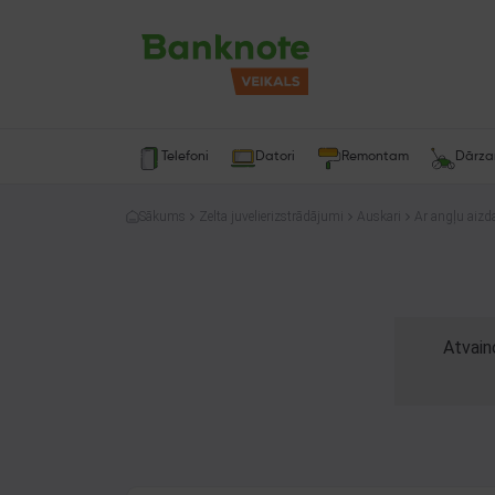
Telefoni
Datori
Remontam
Dārz
Sākums
Zelta juvelierizstrādājumi
Auskari
Ar angļu aizda
Atvain