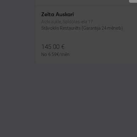
Zelta Auskari
Aizkraukle, Spīdolas iela 17
Stāvoklis Restaurēts (Garantija 24 mēneši)
145.00
€
No
6.59
€
/mēn.