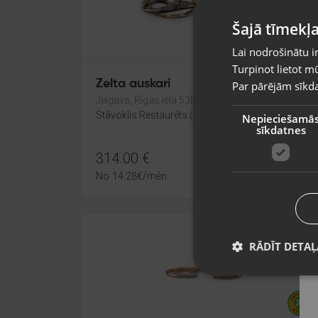
Šajā tīmekļa
Lai nodrošinātu i
Turpinot lietot mū
Zelta auskari
Par pārējām sīkda
Jelgava, Rīgas iela 53B
Stāvoklis Restaurēts (Garantija 24 mēneši)
Nepieciešamā
sīkdatnes
314.00
€
No
14.28
€
/mēn.
RĀDĪT DETAĻ