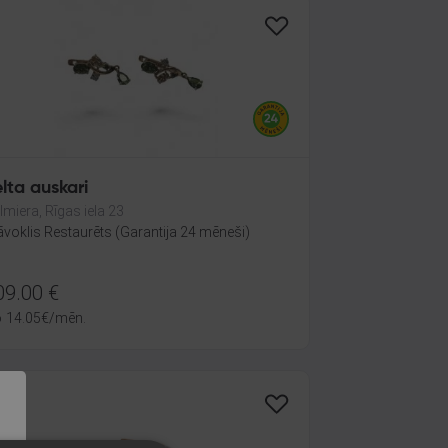
lta auskari
lmiera, Rīgas iela 23
āvoklis Restaurēts (Garantija 24 mēneši)
09.00
€
o
14.05
€
/mēn.