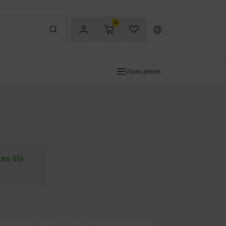
0
Visas preces
tas šīs