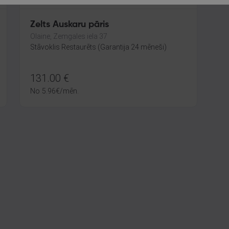
Zelts Auskaru pāris
Olaine, Zemgales iela 37
Stāvoklis Restaurēts (Garantija 24 mēneši)
131.00
€
No
5.96
€
/mēn.