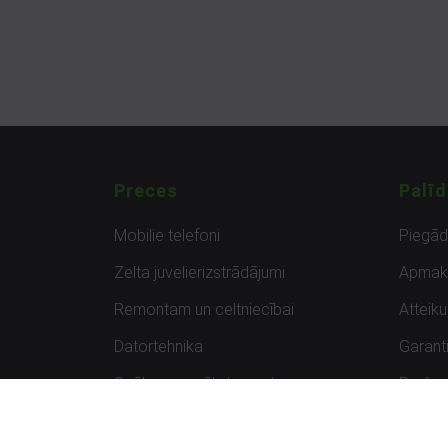
Preces
Palīd
Mobilie telefoni
Piegā
Zelta juvelierizstrādājumi
Apmak
Remontam un celtniecībai
Atteik
Datortehnika
Garanti
Spēles un spēļu konsoles
Preču 
Planšetdatori
Atsau