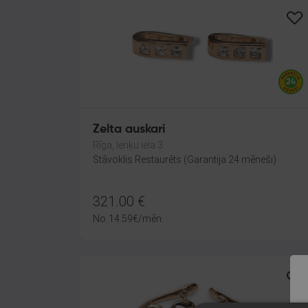
Zelta auskari
Rīga, Ieriķu iela 3
Stāvoklis Restaurēts (Garantija 24 mēneši)
321.00
€
No
14.59
€
/mēn.