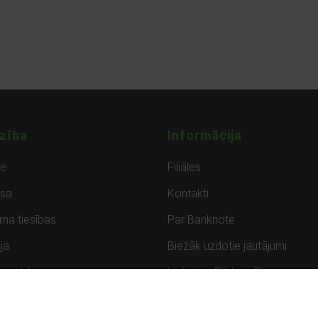
zība
Informācija
de
Filiāles
sa
Kontakti
uma tiesības
Par Banknote
ja
Biežāk uzdotie jautājumi
uzpirkšana
Lietots – Pārbaudīts
ksmes
Noteikumi un privātuma politik