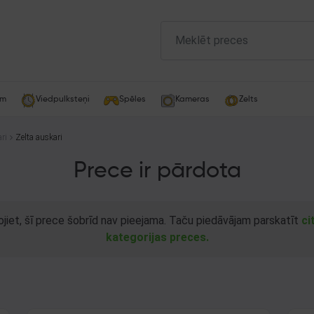
am
Viedpulksteņi
Spēles
Kameras
Zelts
ri
Zelta auskari
Prece ir pārdota
ojiet, šī prece šobrīd nav pieejama. Taču piedāvājam parskatīt
ci
kategorijas preces.