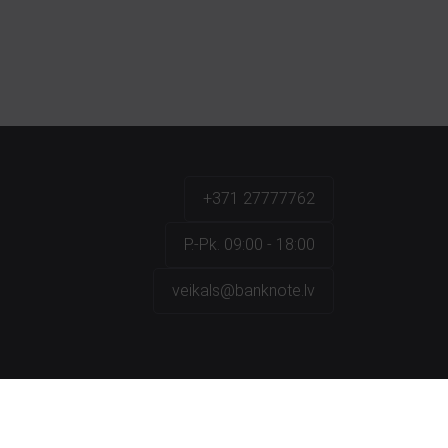
+371 27777762
P.-Pk. 09:00 - 18:00
veikals@banknote.lv
a