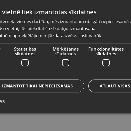
Pasūtījumi tiks piegādāti uz izvēlēto
 vietnē tiek izmantotas sīkdatnes
valsti
nterneta vietnes darbību, mēs izmantojam obligāti nepieciešamās
Vietnes saturs būs attēlots izvēlētajā valodā
su vietni, jūs piekrītat šo sīkdatņu izmantošanai.
Zelta auskari
Ze
tnēm apmeklētājiem ir jāizdara izvēle.
Lasīt vairāk
Valsts
Olaine, Zemgales iela 37
Rī
Stāvoklis Restaurēts (Garantija 24 mēneši)
St
s
Statistikas
Mērķēšanas
Funkcionalitātes
sīkdatnes
sīkdatnes
sīkdatnes
213.00
€
3
Valoda
No
9.68
€
/mēn.
N
Latviešu / Latvian
IZMANTOT TIKAI NEPIECIEŠAMĀS
ATĻAUT VISAS
AS
Saglabāt