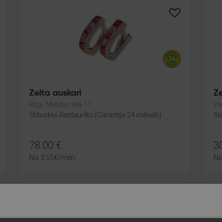
Zelta auskari
Ze
Rīga, Melīdas iela 11
Va
Stāvoklis Restaurēts (Garantija 24 mēneši)
St
78.00
€
3
No
3.55
€
/mēn.
N