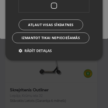
Salaspils, Skolas iela 11
Stāvoklis Lietots (Garantija 6 mēneši)
Saglabāt
ATĻAUT VISAS SĪKDATNES
20.00
€
IZMANTOT TIKAI NEPIECIEŠAMĀS
RĀDĪT DETAĻAS
Skrejritenis Outliner
Liepāja, Krūmu iela 32
Stāvoklis Lietots (Garantija 6 mēneši)