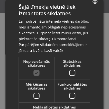
Šajā tīmekļa vietnē tiek
izmantotas sīkdatnes
LATVIAN
Ultron Double Drive T11 PRO
Lai nodrošinātu interneta vietnes darbību,
Rīga, Jūrmalas gatve 85
RUSSIAN
mēs izmantojam obligāti nepieciešamās
Stāvoklis Lietots (Garantija 6 mēneši)
LITHUANIAN
sīkdatnes. Turpinot lietot mūsu vietni, jūs
Pasūtījumi tiks piegādāti uz
piekrītat šo sīkdatņu izmantošanai.
izvēlēto valsti
495.00
€
Par pārējām sīkdatnēm apmeklētājiem ir
No
22.50
€
/mēn.
jāizdara izvēle.
Lasīt vairāk
Vietnes saturs būs attēlots izvēlētajā
valodā
Nepieciešamās
Statistikas
sīkdatnes
sīkdatnes
Valsts
Mērķēšanas
Funkcionalitātes
sīkdatnes
sīkdatnes
Valoda
Latviešu / Latvian
Neklasificētās sīkdatnes
RAVEN ABEC-9