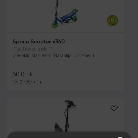
Space Scooter x360
Rīga, Dižozolu iela 11
Stāvoklis Mazlietots (Garantija 12 mēneši)
60.00
€
No
2.73
€
/mēn.