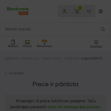
0
Telefoni
Datori
Remontam
Katalogs
Sākums
Sportam un at
Sports un fitne
Skrejriteņi
Kugoo KIRIN G1
pūtai
ss
Skrejriteņi
Prece ir pārdota
Atvainojiet, šī prece šobrīd nav pieejama. Taču
piedāvājam parskatīt
citas šīs kategorijas preces.