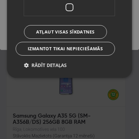
8GB RAM
Rīga, Jūrmalas gatve 30
Saglabāt
Stāvoklis Lietots (Garantija 6 mēneši)
250.00
€
ATĻAUT VISAS SĪKDATNES
No
11.37
€
/mēn.
IZMANTOT TIKAI NEPIECIEŠAMĀS
RĀDĪT DETAĻAS
Samsung Galaxy A35 5G (SM-
A356B/DS) 256GB 8GB RAM
Rīga, Lokomotīves iela 100
Stāvoklis Mazlietots (Garantija 12 mēneši)