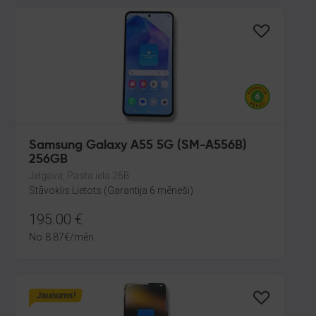
Samsung Galaxy A55 5G (SM-A556B)
256GB
Jelgava, Pasta iela 26B
Stāvoklis Lietots (Garantija 6 mēneši)
195.00
€
No
8.87
€
/mēn.
Jaunums!