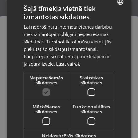
Šajā tīmekļa vietnē tiek
izmantotas sīkdatnes
LATVIAN
Samsung Galaxy A35 5G (SM-
Lai nodrošinātu interneta vietnes darbību,
A356B/DS) 128GB 6GB RAM
RUSSIAN
mēs izmantojam obligāti nepieciešamās
Smiltene, Baznīcas laukums 4
LITHUANIAN
Stāvoklis Lietots (Garantija 6 mēneši)
sīkdatnes. Turpinot lietot mūsu vietni, jūs
Pasūtījumi tiks piegādāti uz
piekrītat šo sīkdatņu izmantošanai.
izvēlēto valsti
139.00
€
Par pārējām sīkdatnēm apmeklētājiem ir
No
6.32
€
/mēn.
jāizdara izvēle.
Lasīt vairāk
Vietnes saturs būs attēlots izvēlētajā
valodā
Nepieciešamās
Statistikas
sīkdatnes
sīkdatnes
Valsts
Mērķēšanas
Funkcionalitātes
sīkdatnes
sīkdatnes
Valoda
Latviešu / Latvian
Neklasificētās sīkdatnes
Samsung Galaxy S23 (S911B/DS) 128GB