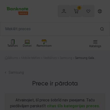
0
Telefoni
Datori
Remontam
Katalogs
Sākums
Mobilie telefoni
Viedtālruņi
Samsung
Samsung Galaxy
S21 5G G996B 1
28GB
Samsung
Prece ir pārdota
Atvainojiet, šī prece šobrīd nav pieejama. Taču
piedāvājam parskatīt
citas šīs kategorijas preces.