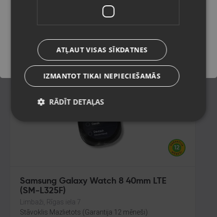
L310)
Rīga, Lokomotīves iela 100
Saglabāt
Stāvoklis Mazlietots (Garantija 12 mēneši)
125.00
€
ATĻAUT VISAS SĪKDATNES
No
5.68
€
/mēn.
IZMANTOT TIKAI NEPIECIEŠAMĀS
RĀDĪT DETAĻAS
Samsung Galaxy Watch 8 40mm LTE
(SM-L325F)
Limbaži, Rīgas iela 7
Stāvoklis Mazlietots (Garantija 12 mēneši)