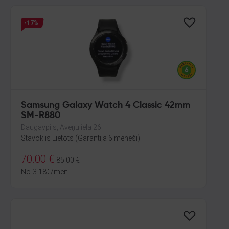
-17%
Samsung Galaxy Watch 4 Classic 42mm
SM-R880
Daugavpils, Aveņu iela 26
Stāvoklis Lietots (Garantija 6 mēneši)
70.00
€
85.00
€
No
3.18
€
/mēn.