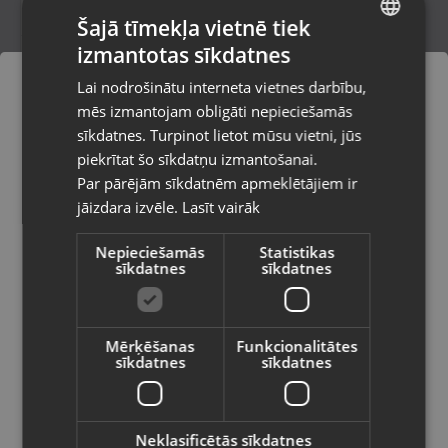
Šajā tīmekļa vietnē tiek
izmantotas sīkdatnes
LATVIAN
Samsung Galaxy Watch 7 LTE 40mm SM-
Lai nodrošinātu interneta vietnes darbību,
L305F
RUSSIAN
mēs izmantojam obligāti nepieciešamās
Liepāja, Mirdzas Ķempes iela 8-16
LITHUANIAN
Stāvoklis Mazlietots (Garantija 12 mēneši)
sīkdatnes. Turpinot lietot mūsu vietni, jūs
Pasūtījumi tiks piegādāti uz
piekrītat šo sīkdatņu izmantošanai.
izvēlēto valsti
99.00
€
Par pārējām sīkdatnēm apmeklētājiem ir
No
4.50
€
/mēn.
jāizdara izvēle.
Lasīt vairāk
Vietnes saturs būs attēlots izvēlētajā
valodā
Nepieciešamās
Statistikas
sīkdatnes
sīkdatnes
Valsts
Mērķēšanas
Funkcionalitātes
sīkdatnes
sīkdatnes
Valoda
Latviešu / Latvian
Neklasificētās sīkdatnes
Samsung Galaxy Watch 7 44mm (SM-