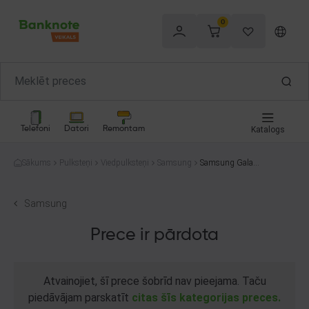
0
Telefoni
Datori
Remontam
Katalogs
Sākums
Pulksteņi
Viedpulksteņi
Samsung
Samsung Galaxy
watch 3 SM-R84
5F
Samsung
Prece ir pārdota
Atvainojiet, šī prece šobrīd nav pieejama. Taču
piedāvājam parskatīt
citas šīs kategorijas preces.