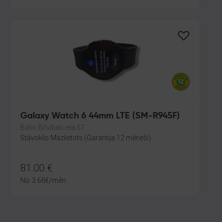
Galaxy Watch 6 44mm LTE (SM-R945F)
Balvi, Brīvības iela 57
Stāvoklis Mazlietots (Garantija 12 mēneši)
81.00
€
No
3.68
€
/mēn.