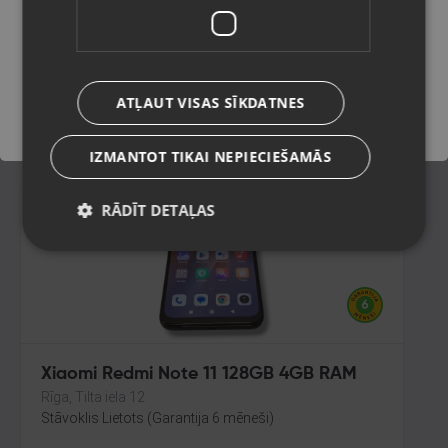
24116RACCG 256GB
Ogre, Skolas iela 4
Saglabāt
Stāvoklis Lietots (Garantija 6 mēneši)
135.00
€
ATĻAUT VISAS SĪKDATNES
No
6.14
€
/mēn.
IZMANTOT TIKAI NEPIECIEŠAMĀS
RĀDĪT DETAĻAS
Xiaomi Redmi Note 11 128GB 4GB RAM
Rīga, Tilta iela 12
Stāvoklis Lietots (Garantija 6 mēneši)