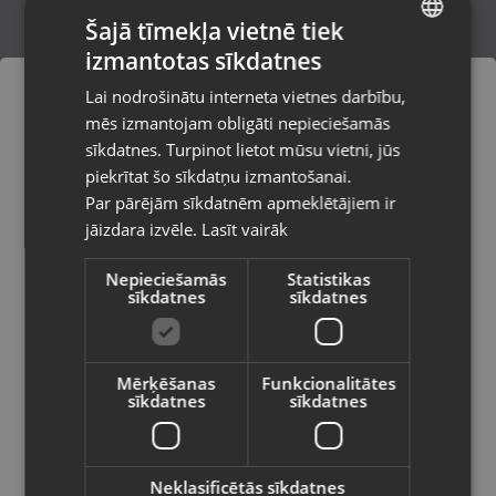
Šajā tīmekļa vietnē tiek
izmantotas sīkdatnes
LATVIAN
Xiaomi Redmi Note 11 Pro+ 5G 128GB
Lai nodrošinātu interneta vietnes darbību,
Liepāja, P. Brieža iela 14
RUSSIAN
mēs izmantojam obligāti nepieciešamās
Stāvoklis Lietots (Garantija 6 mēneši)
LITHUANIAN
sīkdatnes. Turpinot lietot mūsu vietni, jūs
Pasūtījumi tiks piegādāti uz
piekrītat šo sīkdatņu izmantošanai.
izvēlēto valsti
79.00
€
Par pārējām sīkdatnēm apmeklētājiem ir
No
3.59
€
/mēn.
jāizdara izvēle.
Lasīt vairāk
Vietnes saturs būs attēlots izvēlētajā
valodā
Nepieciešamās
Statistikas
sīkdatnes
sīkdatnes
Valsts
Mērķēšanas
Funkcionalitātes
sīkdatnes
sīkdatnes
Valoda
Latviešu / Latvian
Neklasificētās sīkdatnes
Xiaomi Redmi Note 14 Pro 4G