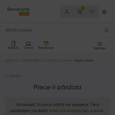
0
Telefoni
Datori
Remontam
Katalogs
Sākums
Mobilie telefoni
Viedtālruņi
Xiaomi
Xiaomi Redmi N
ote 11 Pro 5G 22
01116SG 128G
B
Xiaomi
Prece ir pārdota
Atvainojiet, šī prece šobrīd nav pieejama. Taču
piedāvājam parskatīt
citas šīs kategorijas preces.