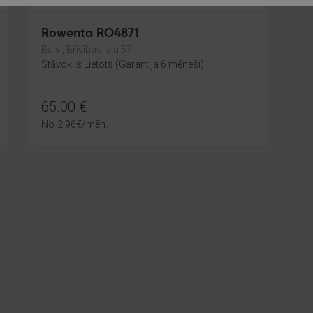
Rowenta RO4871
Balvi, Brīvības iela 57
Stāvoklis Lietots (Garantija 6 mēneši)
65.00
€
No
2.96
€
/mēn.