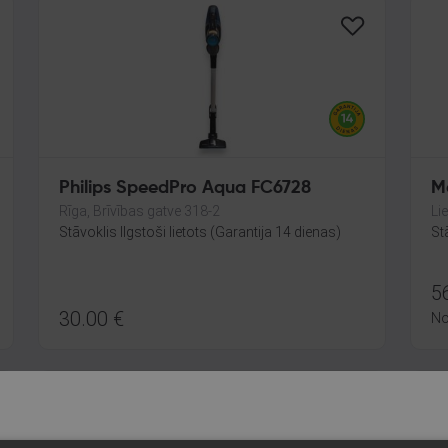
Philips SpeedPro Aqua FC6728
M
Rīga, Brīvības gatve 318-2
Li
Stāvoklis Ilgstoši lietots (Garantija 14 dienas)
St
5
30.00
€
N
-14%