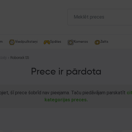
am
Viedpulksteņi
Spēles
Kameras
Zelts
ūcēji
Roborock S5
Prece ir pārdota
ojiet, šī prece šobrīd nav pieejama. Taču piedāvājam parskatīt
ci
kategorijas preces.