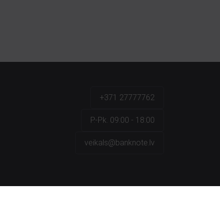
+371 27777762
P.-Pk. 09:00 - 18:00
veikals@banknote.lv
a