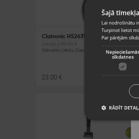
Šajā tīmekļa
Lai nodrošinātu i
Turpinot lietot mū
Clatronic HS2631
Par pārējām sīkda
Liepāja, Lielā iela 4
Stāvoklis Lietots (Garantija 6 mēneši)
Nepieciešamā
sīkdatnes
23.00
€
RĀDĪT DETAĻ