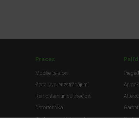
Preces
Palīd
Mobilie telefoni
Piegā
Zelta juvelierizstrādājumi
Apmak
Remontam un celtniecībai
Atteik
Datortehnika
Garanti
Spēles un spēļu konsoles
Preču 
Planšetdatori
Atsau