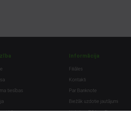
zība
Informācija
de
Filiāles
sa
Kontakti
uma tiesības
Par Banknote
ja
Biežāk uzdotie jautājumi
uzpirkšana
Lietots – Pārbaudīts
ksmes
Noteikumi un privātuma politik