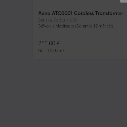
Aeno ATC0001 Cordless Transformer
Bauska, Salātu iela 29
Stāvoklis Mazlietots (Garantija 12 mēneši)
250.00
€
No
11.37
€
/mēn.