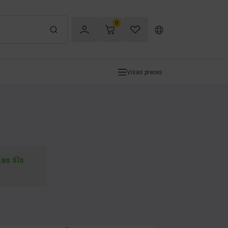
0
Visas preces
tas šīs