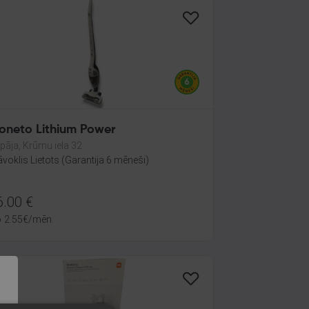
oneto Lithium Power
epāja, Krūmu iela 32
āvoklis Lietots (Garantija 6 mēneši)
6.00
€
o
2.55
€
/mēn.