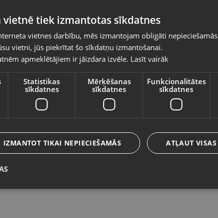
Pasūtījumi tiks piegādāti uz izvēlēto
 vietnē tiek izmantotas sīkdatnes
valsti
nterneta vietnes darbību, mēs izmantojam obligāti nepieciešamās
Vietnes saturs būs attēlots izvēlētajā valodā
su vietni, jūs piekrītat šo sīkdatņu izmantošanai.
Philips PowerPro Aqua FC6405
X
tnēm apmeklētājiem ir jāizdara izvēle.
Lasīt vairāk
Valsts
Rīga, Katoļu iela 7
Ma
Stāvoklis Lietots (Garantija 6 mēneši)
St
s
Statistikas
Mērķēšanas
Funkcionalitātes
sīkdatnes
sīkdatnes
sīkdatnes
60.00
€
7
70.00
€
Valoda
No
2.73
€
/mēn.
N
Latviešu / Latvian
IZMANTOT TIKAI NEPIECIEŠAMĀS
ATĻAUT VISAS
AS
Saglabāt