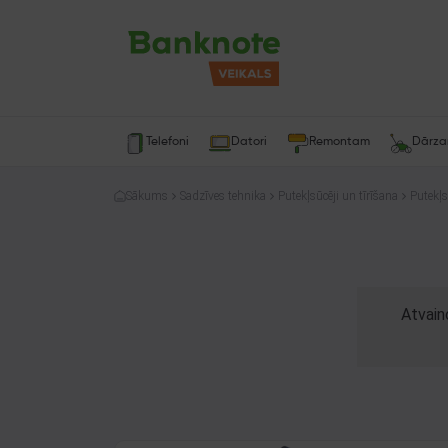
Telefoni
Datori
Remontam
Dārz
Sākums
Sadzīves tehnika
Putekļsūcēji un tīrīšana
Putekļs
Atvain