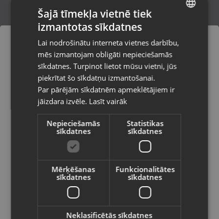
Šajā tīmekļa vietnē tiek
izmantotas sīkdatnes
LATVIAN
Zelts Krusts
Lai nodrošinātu interneta vietnes darbību,
Cēsis,Raunas iela 13
RUSSIAN
mēs izmantojam obligāti nepieciešamās
Stāvoklis Restaurēts (Garantija 24 mēneši)
LITHUANIAN
sīkdatnes. Turpinot lietot mūsu vietni, jūs
Pasūtījumi tiks piegādāti uz
piekrītat šo sīkdatņu izmantošanai.
izvēlēto valsti
102.00
€
Par pārējām sīkdatnēm apmeklētājiem ir
No
4.64
€
/mēn.
jāizdara izvēle.
Lasīt vairāk
Vietnes saturs būs attēlots izvēlētajā
valodā
Nepieciešamās
Statistikas
sīkdatnes
sīkdatnes
Valsts
Mērķēšanas
Funkcionalitātes
sīkdatnes
sīkdatnes
Valoda
Latviešu / Latvian
Neklasificētās sīkdatnes
Zelta krusts