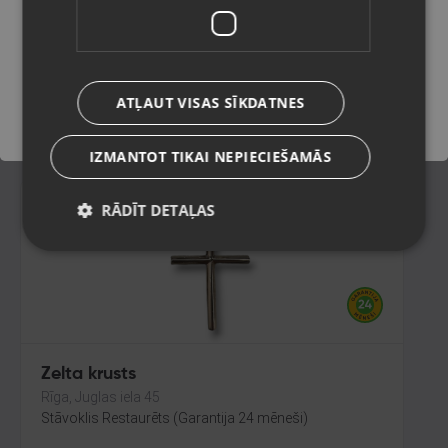
Ventspils, Kuldīgas iela 26
Stāvoklis Restaurēts (Garantija 24 mēneši)
Saglabāt
74.00
€
ATĻAUT VISAS SĪKDATNES
No
3.36
€
/mēn.
IZMANTOT TIKAI NEPIECIEŠAMĀS
RĀDĪT DETAĻAS
Zelta krusts
Rīga, Juglas iela 45
Stāvoklis Restaurēts (Garantija 24 mēneši)