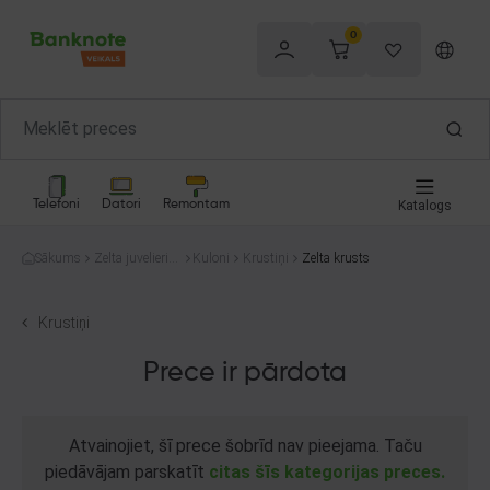
0
Telefoni
Datori
Remontam
Katalogs
Sākums
Zelta juvelierizs
Kuloni
Krustiņi
Zelta krusts
trādājumi
Krustiņi
Prece ir pārdota
Atvainojiet, šī prece šobrīd nav pieejama. Taču
piedāvājam parskatīt
citas šīs kategorijas preces.