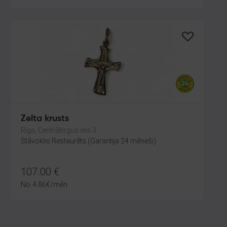
Zelta krusts
Rīga, Centrāltirgus iela 3
Stāvoklis Restaurēts (Garantija 24 mēneši)
107.00
€
No
4.86
€
/mēn.