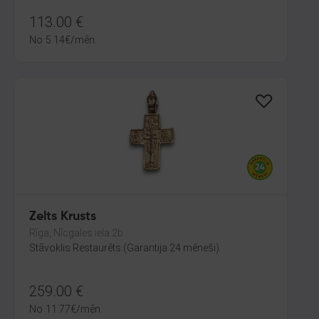
113.00
€
No
5.14
€
/mēn.
Zelts Krusts
Rīga, Nīcgales iela 2b
Stāvoklis Restaurēts (Garantija 24 mēneši)
259.00
€
No
11.77
€
/mēn.