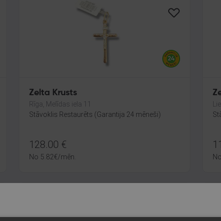
Zelta Krusts
Ze
Rīga, Melīdas iela 11
Li
Stāvoklis Restaurēts (Garantija 24 mēneši)
St
128.00
€
1
No
5.82
€
/mēn.
N