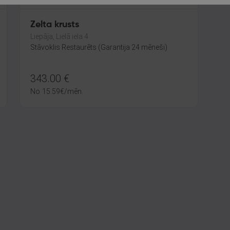
Zelta krusts
Liepāja, Lielā iela 4
Stāvoklis Restaurēts (Garantija 24 mēneši)
343.00
€
No
15.59
€
/mēn.