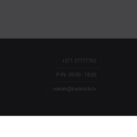
+371 27777762
P.-Pk. 09:00 - 18:00
veikals@banknote.lv
a