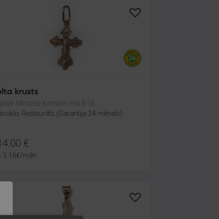
lta krusts
epāja, Mirdzas Ķempes iela 8-16
āvoklis Restaurēts (Garantija 24 mēneši)
14.00
€
o
5.18
€
/mēn.