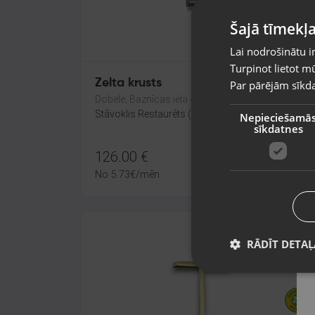
Šajā tīmekļa
Lai nodrošinātu i
Turpinot lietot mū
Zelta krusts
Par pārējām sīkda
Dobele, Baznīcas iela 4a
Stāvoklis Restaurēts (Garantija 24 mēneši)
Nepieciešamā
sīkdatnes
126.00
€
No
5.73
€
/mēn.
RĀDĪT DETAĻ