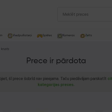
am
Viedpulksteņi
Spēles
Kameras
Zelts
a krusts
Prece ir pārdota
ojiet, šī prece šobrīd nav pieejama. Taču piedāvājam parskatīt
ci
kategorijas preces.