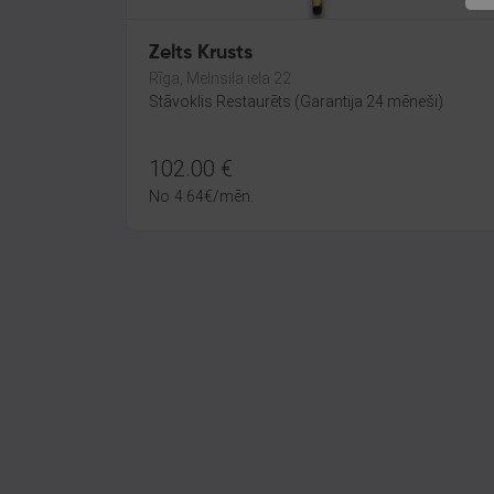
Zelts Krusts
Rīga, Melnsila iela 22
Stāvoklis Restaurēts (Garantija 24 mēneši)
102.00
€
No
4.64
€
/mēn.