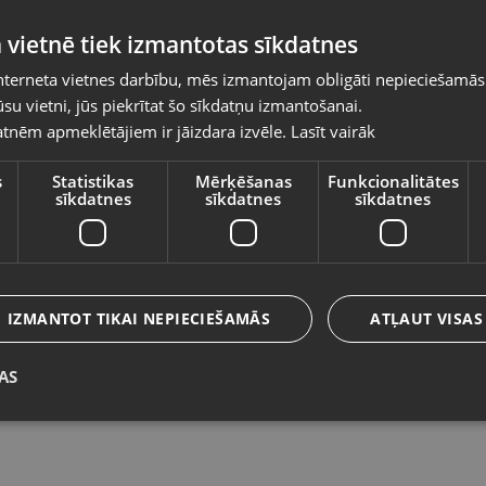
Pasūtījumi tiks piegādāti uz izvēlēto
 vietnē tiek izmantotas sīkdatnes
valsti
nterneta vietnes darbību, mēs izmantojam obligāti nepieciešamās
Vietnes saturs būs attēlots izvēlētajā valodā
su vietni, jūs piekrītat šo sīkdatņu izmantošanai.
Zelts Krusts
Ze
tnēm apmeklētājiem ir jāizdara izvēle.
Lasīt vairāk
Valsts
Rīga, A.Deglava iela 120
Jū
Stāvoklis Restaurēts (Garantija 24 mēneši)
St
s
Statistikas
Mērķēšanas
Funkcionalitātes
sīkdatnes
sīkdatnes
sīkdatnes
246.00
€
8
Valoda
No
11.18
€
/mēn.
N
Latviešu / Latvian
IZMANTOT TIKAI NEPIECIEŠAMĀS
ATĻAUT VISAS
AS
Saglabāt