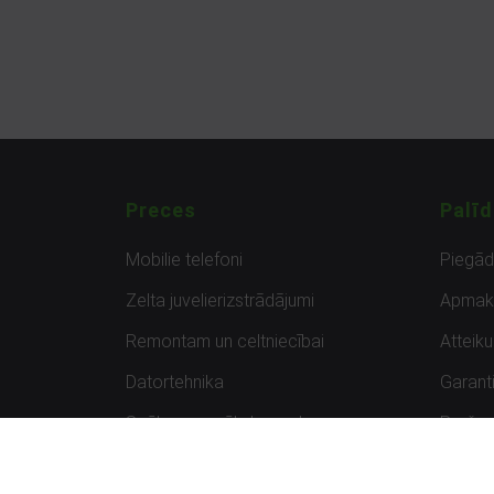
Preces
Palīd
Mobilie telefoni
Piegā
Zelta juvelierizstrādājumi
Apmak
Remontam un celtniecībai
Atteik
Datortehnika
Garanti
Spēles un spēļu konsoles
Preču 
Planšetdatori
Atsau