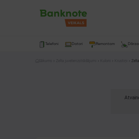
Telefoni
Datori
Remontam
Dārz
Sākums
Zelta juvelierizstrādājumi
Kuloni
Krustiņi
Zelt
Atvain