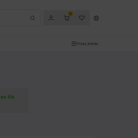
0
Visas preces
tas šīs