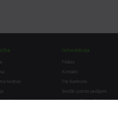
zība
Informācija
de
Filiāles
sa
Kontakti
uma tiesības
Par Banknote
ja
Biežāk uzdotie jautājumi
uzpirkšana
Lietots – Pārbaudīts
ksmes
Noteikumi un privātuma politik