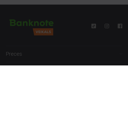
Preces
Palīdzība
Informācija
+371 27777762
P.-Pk. 09:00 - 18:00