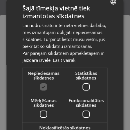
Šajā tīmekļa vietnē tiek
izmantotas sīkdatnes
LATVIAN
ZTE Blade V6
Lai nodrošinātu interneta vietnes darbību,
Valmiera, Cēsu iela 11
RUSSIAN
mēs izmantojam obligāti nepieciešamās
Stāvoklis Ilgstoši lietots (Garantija 14 dienas)
LITHUANIAN
sīkdatnes. Turpinot lietot mūsu vietni, jūs
Pasūtījumi tiks piegādāti uz
piekrītat šo sīkdatņu izmantošanai.
izvēlēto valsti
Par pārējām sīkdatnēm apmeklētājiem ir
25.00
€
jāizdara izvēle.
Lasīt vairāk
Vietnes saturs būs attēlots izvēlētajā
valodā
Nepieciešamās
Statistikas
sīkdatnes
sīkdatnes
Valsts
Mērķēšanas
Funkcionalitātes
sīkdatnes
sīkdatnes
Valoda
Latviešu / Latvian
Neklasificētās sīkdatnes
ZTE blade A54 64gb 4gb