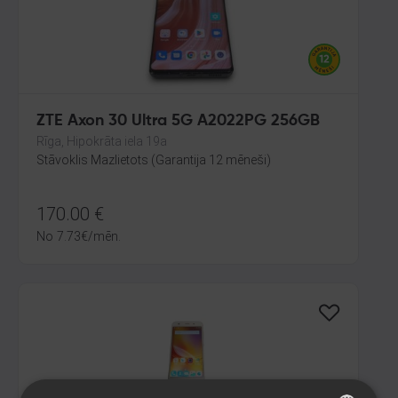
ZTE Axon 30 Ultra 5G A2022PG 256GB
Rīga, Hipokrāta iela 19a
Stāvoklis Mazlietots (Garantija 12 mēneši)
170.00
€
No
7.73
€
/mēn.