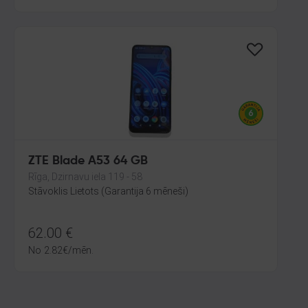
ZTE Blade A53 64 GB
Rīga, Dzirnavu iela 119 - 58
Stāvoklis Lietots (Garantija 6 mēneši)
62.00
€
No
2.82
€
/mēn.