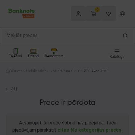
0
Telefoni
Datori
Remontam
Katalogs
Sākums
Mobilie telefoni
Viedtālruņi
ZTE
ZTE Axon 7 Max
C2017 64GB
ZTE
Prece ir pārdota
Atvainojiet, šī prece šobrīd nav pieejama. Taču
piedāvājam parskatīt
citas šīs kategorijas preces.