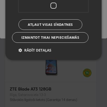
Rīga, Brīvības iela 90
Stāvoklis Lietots (Garantija 6 mēneši)
Saglabāt
60.00
€
ATĻAUT VISAS SĪKDATNES
No
2.73
€
/mēn.
IZMANTOT TIKAI NEPIECIEŠAMĀS
RĀDĪT DETAĻAS
ZTE Blade A73 128GB
Rīga, Saharova iela 13-3
Stāvoklis Ilgstoši lietots (Garantija 14 dienas)