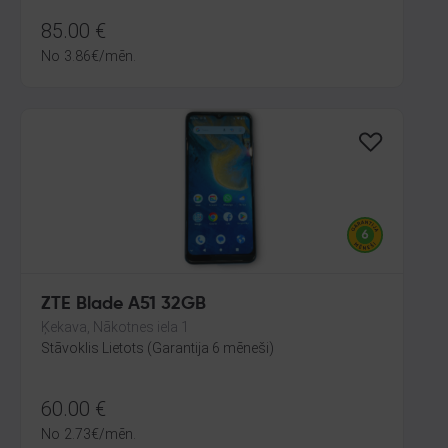
85.00
€
No
3.86
€
/mēn.
ZTE Blade A51 32GB
Ķekava, Nākotnes iela 1
Stāvoklis Lietots (Garantija 6 mēneši)
60.00
€
No
2.73
€
/mēn.