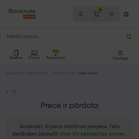
0
Telefoni
Datori
Remontam
Katalogs
Sākums
Zelta juvelierizs
Kuloni
Citi
Zelta kulons
trādājumi
Citi
Prece ir pārdota
Atvainojiet, šī prece šobrīd nav pieejama. Taču
piedāvājam parskatīt
citas šīs kategorijas preces.