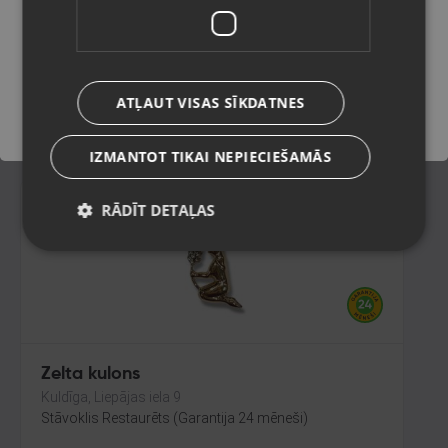
Rīga, Audēju iela 6
Stāvoklis Restaurēts (Garantija 24 mēneši)
Saglabāt
110.00
€
ATĻAUT VISAS SĪKDATNES
No
5.00
€
/mēn.
IZMANTOT TIKAI NEPIECIEŠAMĀS
RĀDĪT DETAĻAS
Zelta kulons
Kuldīga, Liepājas iela 9
Stāvoklis Restaurēts (Garantija 24 mēneši)