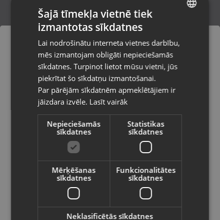
Šajā tīmekļa vietnē tiek
izmantotas sīkdatnes
LATVIAN
Zelta kulons
Lai nodrošinātu interneta vietnes darbību,
Valmiera, Rīgas iela 23
RUSSIAN
mēs izmantojam obligāti nepieciešamās
Stāvoklis Restaurēts (Garantija 24 mēneši)
LITHUANIAN
sīkdatnes. Turpinot lietot mūsu vietni, jūs
Pasūtījumi tiks piegādāti uz
piekrītat šo sīkdatņu izmantošanai.
izvēlēto valsti
226.00
€
Par pārējām sīkdatnēm apmeklētājiem ir
No
10.27
€
/mēn.
jāizdara izvēle.
Lasīt vairāk
Vietnes saturs būs attēlots izvēlētajā
valodā
Nepieciešamās
Statistikas
sīkdatnes
sīkdatnes
Valsts
Mērķēšanas
Funkcionalitātes
sīkdatnes
sīkdatnes
Valoda
Latviešu / Latvian
Neklasificētās sīkdatnes
Zelta kulons