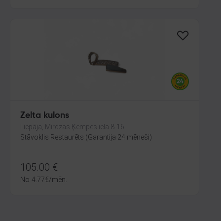
Zelta kulons
Liepāja, Mirdzas Ķempes iela 8-16
Stāvoklis Restaurēts (Garantija 24 mēneši)
105.00
€
No
4.77
€
/mēn.