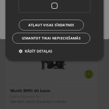
DCD999
Olaine, Zemgales iela 37
Saglabāt
Stāvoklis Ilgstoši lietots (Garantija 14 dienas)
139.00
€
ATĻAUT VISAS SĪKDATNES
No
6.32
€
/mēn.
IZMANTOT TIKAI NEPIECIEŠAMĀS
RĀDĪT DETAĻAS
Wurth BMH 40 basic
Līvāni, Rīgas iela 85
Stāvoklis Lietots (Garantija 6 mēneši)