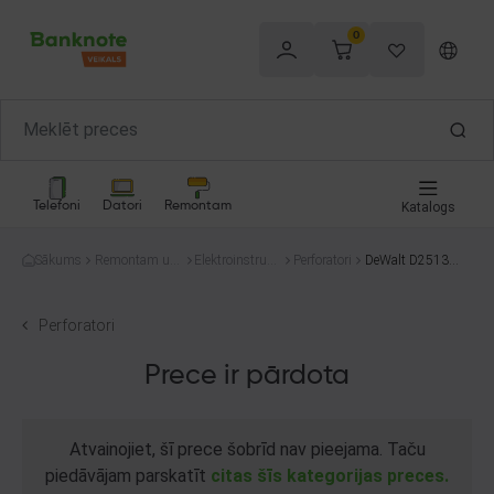
0
Telefoni
Datori
Remontam
Katalogs
Sākums
Remontam un
Elektroinstrum
Perforatori
DeWalt D25134-
celtniecībai
enti
QS
Perforatori
Prece ir pārdota
Atvainojiet, šī prece šobrīd nav pieejama. Taču
piedāvājam parskatīt
citas šīs kategorijas preces.