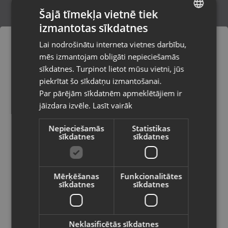
Šajā tīmekļa vietnē tiek
izmantotas sīkdatnes
LATVIAN
Hilti TE4-A22
Lai nodrošinātu interneta vietnes darbību,
Rīga, Gobas iela 15a
RUSSIAN
mēs izmantojam obligāti nepieciešamās
Stāvoklis Ilgstoši lietots (Garantija 14 dienas)
LITHUANIAN
sīkdatnes. Turpinot lietot mūsu vietni, jūs
Pasūtījumi tiks piegādāti uz
piekrītat šo sīkdatņu izmantošanai.
izvēlēto valsti
90.00
€
Par pārējām sīkdatnēm apmeklētājiem ir
No
4.09
€
/mēn.
jāizdara izvēle.
Lasīt vairāk
Vietnes saturs būs attēlots izvēlētajā
valodā
Nepieciešamās
Statistikas
sīkdatnes
sīkdatnes
Valsts
Mērķēšanas
Funkcionalitātes
sīkdatnes
sīkdatnes
Valoda
Latviešu / Latvian
Neklasificētās sīkdatnes
Akumulatora skrūvmašīna DeWalt