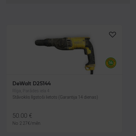
DeWalt D25144
Rīga, Parādes iela 4
Stāvoklis Ilgstoši lietots (Garantija 14 dienas)
50.00
€
No
2.27
€
/mēn.