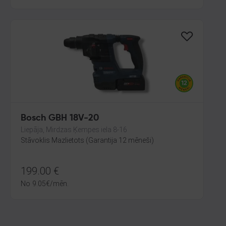
Bosch GBH 18V-20
Liepāja, Mirdzas Ķempes iela 8-16
Stāvoklis Mazlietots (Garantija 12 mēneši)
199.00
€
No
9.05
€
/mēn.