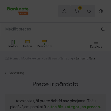
0
Telefoni
Datori
Remontam
Katalogs
Sākums
Mobilie telefoni
Viedtālruņi
Samsung
Samsung Galaxy
A33 5G A336B/
DSN 128GB
Samsung
Prece ir pārdota
Atvainojiet, šī prece šobrīd nav pieejama. Taču
piedāvājam parskatīt
citas šīs kategorijas preces.