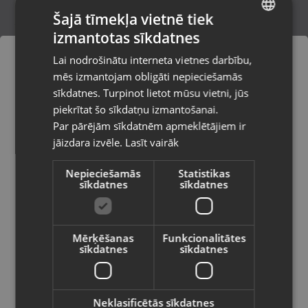
Šajā tīmekļa vietnē tiek
izmantotas sīkdatnes
LATVIAN
Samsung Galaxy S25 5G (SM-S931B)
Lai nodrošinātu interneta vietnes darbību,
256GB
RUSSIAN
mēs izmantojam obligāti nepieciešamās
Rīga, Gobas iela 15a
LITHUANIAN
Stāvoklis Mazlietots (Garantija 12 mēneši)
sīkdatnes. Turpinot lietot mūsu vietni, jūs
Pasūtījumi tiks piegādāti uz
piekrītat šo sīkdatņu izmantošanai.
izvēlēto valsti
530.00
€
Par pārējām sīkdatnēm apmeklētājiem ir
No
24.10
€
/mēn.
jāizdara izvēle.
Lasīt vairāk
Vietnes saturs būs attēlots izvēlētajā
valodā
Nepieciešamās
Statistikas
sīkdatnes
sīkdatnes
Valsts
-29%
Mērķēšanas
Funkcionalitātes
sīkdatnes
sīkdatnes
Valoda
Latviešu / Latvian
Neklasificētās sīkdatnes
Samsung Galaxy A33 5G (A336B/DSN)