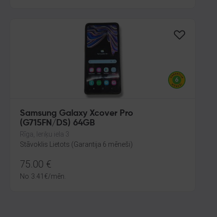
Samsung Galaxy Xcover Pro
(G715FN/DS) 64GB
Rīga, Ieriķu iela 3
Stāvoklis Lietots (Garantija 6 mēneši)
75.00
€
No
3.41
€
/mēn.