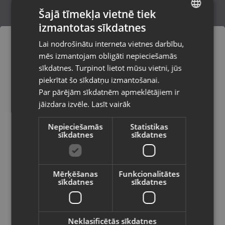
Šajā tīmekļa vietnē tiek
izmantotas sīkdatnes
LATVIAN
Zelta gredzens
Lai nodrošinātu interneta vietnes darbību,
Rīga, Audēju iela 6
RUSSIAN
mēs izmantojam obligāti nepieciešamās
Stāvoklis Restaurēts (Garantija 24 mēneši)
LITHUANIAN
sīkdatnes. Turpinot lietot mūsu vietni, jūs
Pasūtījumi tiks piegādāti uz
piekrītat šo sīkdatņu izmantošanai.
izvēlēto valsti
496.00
€
Par pārējām sīkdatnēm apmeklētājiem ir
No
22.55
€
/mēn.
jāizdara izvēle.
Lasīt vairāk
Vietnes saturs būs attēlots izvēlētajā
valodā
Nepieciešamās
Statistikas
sīkdatnes
sīkdatnes
Valsts
Mērķēšanas
Funkcionalitātes
sīkdatnes
sīkdatnes
Valoda
Latviešu / Latvian
Neklasificētās sīkdatnes
Zelta Gredzens