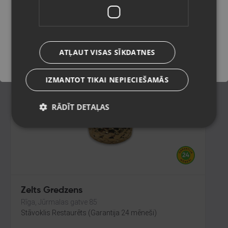
Ogre, Skolas iela 4
Stāvoklis Restaurēts (Garantija 24 mēneši)
Saglabāt
138.00
€
ATĻAUT VISAS SĪKDATNES
No
6.27
€
/mēn.
IZMANTOT TIKAI NEPIECIEŠAMĀS
RĀDĪT DETAĻAS
Zelts Gredzens
Rīga, Jūrmalas gatve 85
Stāvoklis Restaurēts (Garantija 24 mēneši)