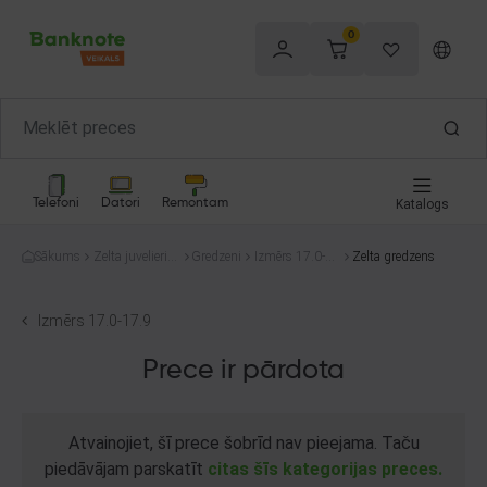
0
Telefoni
Datori
Remontam
Katalogs
Sākums
Zelta juvelierizs
Gredzeni
Izmērs 17.0-1
Zelta gredzens
trādājumi
7.9
Izmērs 17.0-17.9
Prece ir pārdota
Atvainojiet, šī prece šobrīd nav pieejama. Taču
piedāvājam parskatīt
citas šīs kategorijas preces.