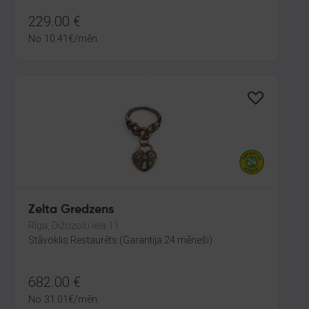
229.00
€
No
10.41
€
/mēn.
Zelta Gredzens
Rīga, Dižozolu iela 11
Stāvoklis Restaurēts (Garantija 24 mēneši)
682.00
€
No
31.01
€
/mēn.