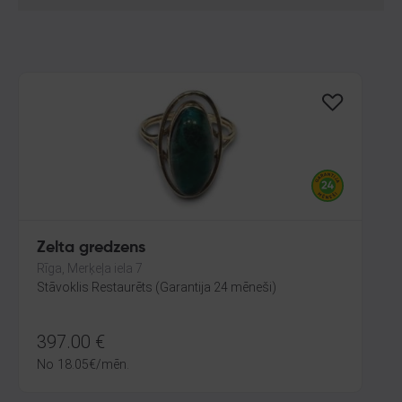
Zelta gredzens
Rīga, Merķeļa iela 7
Stāvoklis Restaurēts (Garantija 24 mēneši)
397.00
€
No
18.05
€
/mēn.