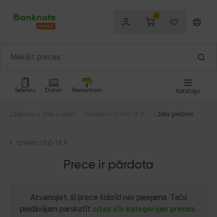
0
Telefoni
Datori
Remontam
Katalogs
Sākums
Zelta juvelierizs
Gredzeni
Izmērs 18.0-1
Zelta gredzens
trādājumi
8.9
Izmērs 18.0-18.9
Prece ir pārdota
Atvainojiet, šī prece šobrīd nav pieejama. Taču
piedāvājam parskatīt
citas šīs kategorijas preces.