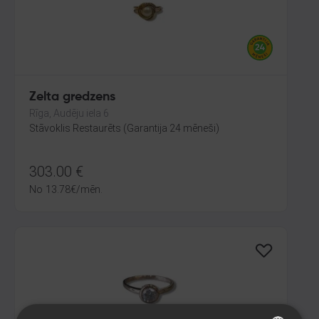
Zelta gredzens
Rīga, Audēju iela 6
Stāvoklis Restaurēts (Garantija 24 mēneši)
303.00
€
No
13.78
€
/mēn.