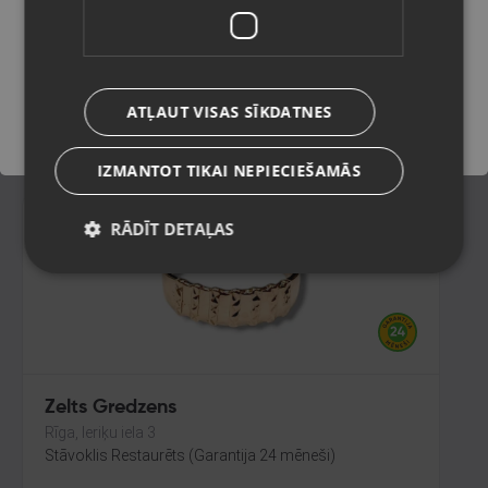
Rīga, Jūrmalas gatve 85
Stāvoklis Restaurēts (Garantija 24 mēneši)
Saglabāt
224.00
€
ATĻAUT VISAS SĪKDATNES
No
10.18
€
/mēn.
IZMANTOT TIKAI NEPIECIEŠAMĀS
RĀDĪT DETAĻAS
Zelts Gredzens
Rīga, Ieriķu iela 3
Stāvoklis Restaurēts (Garantija 24 mēneši)