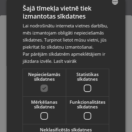
Šajā tīmekļa vietnē tiek
izmantotas sīkdatnes
LATVIAN
BBS C1 Timewear
Lai nodrošinātu interneta vietnes darbību,
Rīga, Merķeļa iela 7
RUSSIAN
mēs izmantojam obligāti nepieciešamās
Stāvoklis Lietots (Garantija 6 mēneši)
LITHUANIAN
sīkdatnes. Turpinot lietot mūsu vietni, jūs
Pasūtījumi tiks piegādāti uz
piekrītat šo sīkdatņu izmantošanai.
izvēlēto valsti
130.00
€
Par pārējām sīkdatnēm apmeklētājiem ir
No
5.91
€
/mēn.
jāizdara izvēle.
Lasīt vairāk
Vietnes saturs būs attēlots izvēlētajā
valodā
Nepieciešamās
Statistikas
sīkdatnes
sīkdatnes
Valsts
Mērķēšanas
Funkcionalitātes
sīkdatnes
sīkdatnes
Valoda
Latviešu / Latvian
Neklasificētās sīkdatnes
Ratio Freediver 01290807