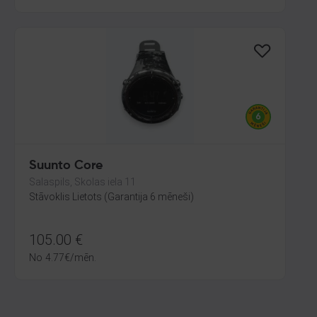
Suunto Core
Salaspils, Skolas iela 11
Stāvoklis Lietots (Garantija 6 mēneši)
105.00
€
No
4.77
€
/mēn.