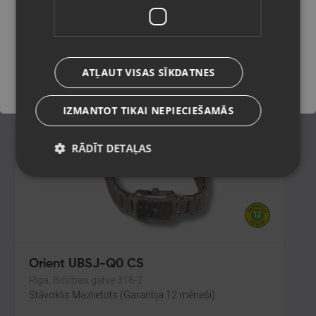
Valmiera, Cēsu iela 11
Stāvoklis Mazlietots (Garantija 12 mēneši)
Saglabāt
99.00
€
ATĻAUT VISAS SĪKDATNES
No
4.50
€
/mēn.
IZMANTOT TIKAI NEPIECIEŠAMĀS
RĀDĪT DETAĻAS
Orient UBSJ-Q0 CS
Rīga, Brīvības gatve 318-2
Stāvoklis Mazlietots (Garantija 12 mēneši)