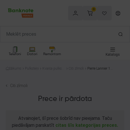
0
Telefoni
Datori
Remontam
Katalogs
Sākums
Pulksteņi
Kvarca pulkste
Citi zīmoli
Pierre Lannier 14
ņi
7C1
Citi zīmoli
Prece ir pārdota
Atvainojiet, šī prece šobrīd nav pieejama. Taču
piedāvājam parskatīt
citas šīs kategorijas preces.