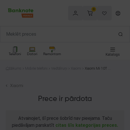
0
Telefoni
Datori
Remontam
Katalogs
Sākums
Mobilie telefoni
Viedtālruņi
Xiaomi
Xiaomi Mi 10T Li
te 5G 128GB
Xiaomi
Prece ir pārdota
Atvainojiet, šī prece šobrīd nav pieejama. Taču
piedāvājam parskatīt
citas šīs kategorijas preces.