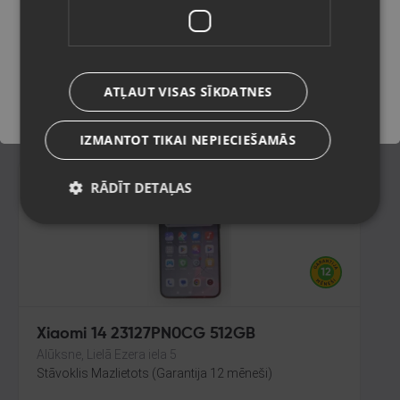
Rīga, Pērnavas iela 55-4/5
Stāvoklis Lietots (Garantija 6 mēneši)
Saglabāt
70.00
€
ATĻAUT VISAS SĪKDATNES
No
3.18
€
/mēn.
IZMANTOT TIKAI NEPIECIEŠAMĀS
RĀDĪT DETAĻAS
Xiaomi 14 23127PN0CG 512GB
Alūksne, Lielā Ezera iela 5
Stāvoklis Mazlietots (Garantija 12 mēneši)