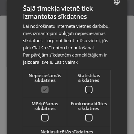
Šajā tīmekļa vietnē tiek
izmantotas sīkdatnes
LATVIAN
Xiaomi Redmi Note 12 Pro 5G 128GB 6GB
Lai nodrošinātu interneta vietnes darbību,
RAM
RUSSIAN
mēs izmantojam obligāti nepieciešamās
Rīga, Kurzemes prospekts 59a
LITHUANIAN
Stāvoklis Mazlietots (Garantija 12 mēneši)
sīkdatnes. Turpinot lietot mūsu vietni, jūs
Pasūtījumi tiks piegādāti uz
piekrītat šo sīkdatņu izmantošanai.
izvēlēto valsti
90.00
€
Par pārējām sīkdatnēm apmeklētājiem ir
No
4.09
€
/mēn.
jāizdara izvēle.
Lasīt vairāk
Vietnes saturs būs attēlots izvēlētajā
valodā
Nepieciešamās
Statistikas
sīkdatnes
sīkdatnes
Valsts
Mērķēšanas
Funkcionalitātes
sīkdatnes
sīkdatnes
Valoda
Latviešu / Latvian
Neklasificētās sīkdatnes
Xiaomi Redmi Note 8T M1908C3XG 64GB