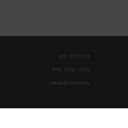
+371 27777762
P.-Pk. 09:00 - 18:00
veikals@banknote.lv
a