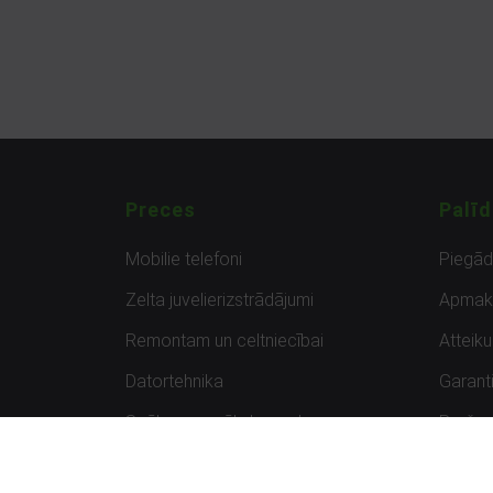
Preces
Palīd
Mobilie telefoni
Piegā
Zelta juvelierizstrādājumi
Apmak
Remontam un celtniecībai
Atteik
Datortehnika
Garanti
Spēles un spēļu konsoles
Preču 
Planšetdatori
Atsau