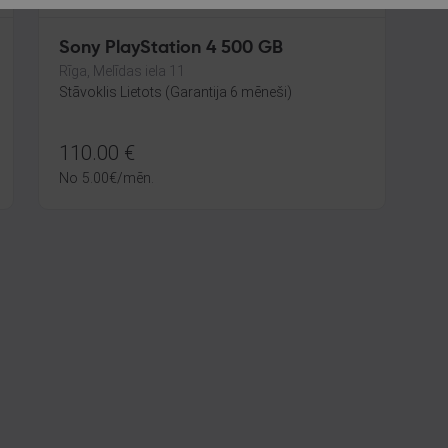
Sony PlayStation 4 500 GB
Rīga, Melīdas iela 11
Stāvoklis Lietots (Garantija 6 mēneši)
110.00
€
No
5.00
€
/mēn.