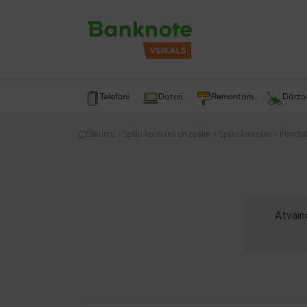
Telefoni
Datori
Remontam
Dārz
Sākums
Spēļu konsoles un spēles
Spēļu konsoles
PlaySta
Atvain