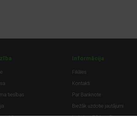
zība
Informācija
de
Filiāles
sa
Kontakti
uma tiesības
Par Banknote
ja
Biežāk uzdotie jautājumi
uzpirkšana
Lietots – Pārbaudīts
ksmes
Noteikumi un privātuma politik