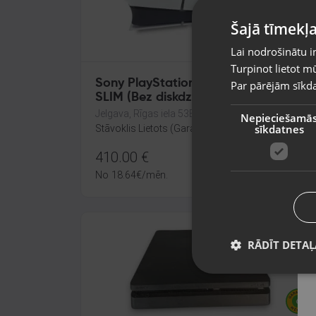
Šajā tīmekļa
Lai nodrošinātu i
Turpinot lietot mū
Sony PlayStation 5 Digital Edition
Par pārējām sīkda
SLIM (Bez diskdziņa)
Jelgava, Rīgas iela 53B
Nepieciešamā
sīkdatnes
Stāvoklis Lietots (Garantija 6 mēneši)
410.00
€
No
18.64
€
/mēn.
RĀDĪT DETAĻ