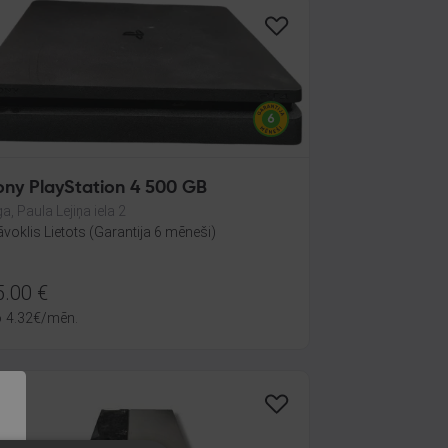
ony PlayStation 4 500 GB
ga, Paula Lejiņa iela 2
āvoklis Lietots (Garantija 6 mēneši)
5.00
€
o
4.32
€
/mēn.