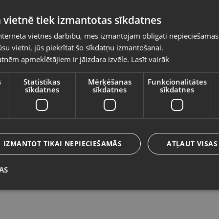
Pasūtījumi tiks piegādāti uz izvēlēto
 vietnē tiek izmantotas sīkdatnes
valsti
nterneta vietnes darbību, mēs izmantojam obligāti nepieciešamās
Vietnes saturs būs attēlots izvēlētajā valodā
su vietni, jūs piekrītat šo sīkdatņu izmantošanai.
Sony PlayStation 5 Slim CFI-2016
S
tnēm apmeklētājiem ir jāizdara izvēle.
Lasīt vairāk
Valsts
Rīga, A.Deglava iela 120
Da
Stāvoklis Lietots (Garantija 6 mēneši)
St
s
Statistikas
Mērķēšanas
Funkcionalitātes
sīkdatnes
sīkdatnes
sīkdatnes
420.00
€
1
Valoda
No
19.09
€
/mēn.
N
Latviešu / Latvian
IZMANTOT TIKAI NEPIECIEŠAMĀS
ATĻAUT VISAS
AS
Saglabāt