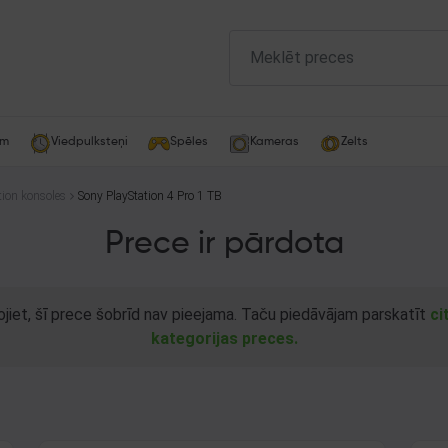
am
Viedpulksteņi
Spēles
Kameras
Zelts
tion konsoles
Sony PlayStation 4 Pro 1 TB
Prece ir pārdota
ojiet, šī prece šobrīd nav pieejama. Taču piedāvājam parskatīt
ci
kategorijas preces.