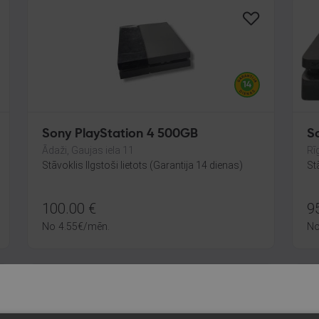
Sony PlayStation 4 500GB
S
Ādaži, Gaujas iela 11
Rī
Stāvoklis Ilgstoši lietots (Garantija 14 dienas)
St
100.00
€
9
No
4.55
€
/mēn.
N