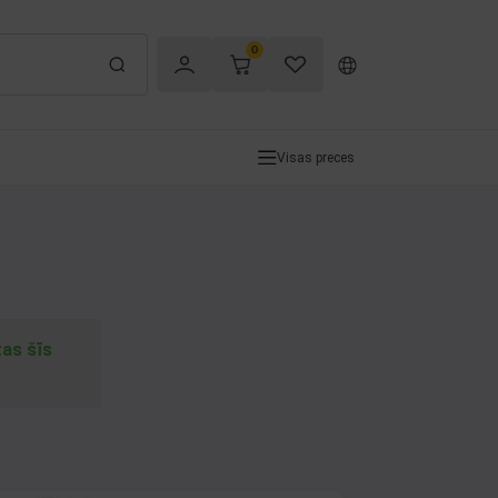
0
Visas preces
tas šīs