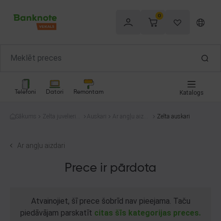
0
Telefoni
Datori
Remontam
Katalogs
Sākums
Zelta juvelierizs
Auskari
Ar angļu aizda
Zelta auskari
trādājumi
ri
Ar angļu aizdari
Prece ir pārdota
Atvainojiet, šī prece šobrīd nav pieejama. Taču
piedāvājam parskatīt
citas šīs kategorijas preces.