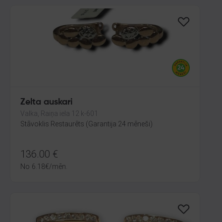
Zelta auskari
Valka, Raiņa iela 12 k-601
Stāvoklis Restaurēts (Garantija 24 mēneši)
136.00
€
No
6.18
€
/mēn.