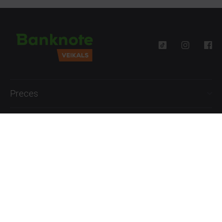
Preces
Palīdzība
Informācija
+371 27777762
P.-Pk. 09:00 - 18:00