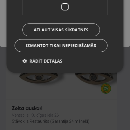
Daugavpils, Saules iela 55
Stāvoklis Restaurēts (Garantija 24 mēneši)
Saglabāt
321.00
€
ATĻAUT VISAS SĪKDATNES
No
14.59
€
/mēn.
IZMANTOT TIKAI NEPIECIEŠAMĀS
RĀDĪT DETAĻAS
Zelta auskari
Ventspils, Kuldīgas iela 26
Stāvoklis Restaurēts (Garantija 24 mēneši)