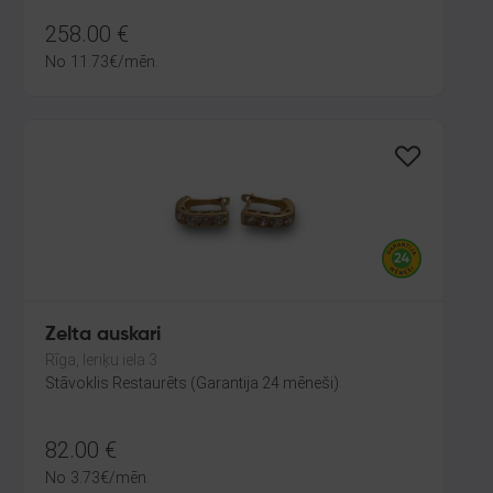
258.00
€
No
11.73
€
/mēn.
Zelta auskari
Rīga, Ieriķu iela 3
Stāvoklis Restaurēts (Garantija 24 mēneši)
82.00
€
No
3.73
€
/mēn.