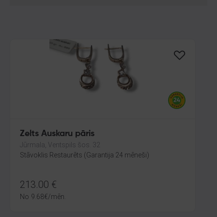
Zelts Auskaru pāris
Jūrmala, Ventspils šos. 32
Stāvoklis Restaurēts (Garantija 24 mēneši)
213.00
€
No
9.68
€
/mēn.