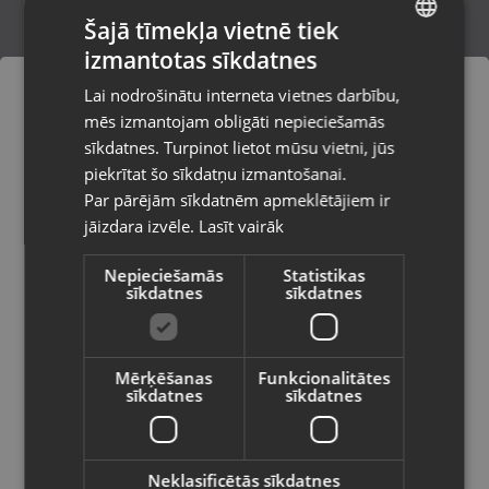
Šajā tīmekļa vietnē tiek
izmantotas sīkdatnes
LATVIAN
Zelta auskari
Lai nodrošinātu interneta vietnes darbību,
Liepāja, Tirgoņu iela 25
RUSSIAN
mēs izmantojam obligāti nepieciešamās
Stāvoklis Restaurēts (Garantija 24 mēneši)
LITHUANIAN
sīkdatnes. Turpinot lietot mūsu vietni, jūs
Pasūtījumi tiks piegādāti uz
piekrītat šo sīkdatņu izmantošanai.
izvēlēto valsti
212.00
€
Par pārējām sīkdatnēm apmeklētājiem ir
No
9.64
€
/mēn.
jāizdara izvēle.
Lasīt vairāk
Vietnes saturs būs attēlots izvēlētajā
valodā
Nepieciešamās
Statistikas
sīkdatnes
sīkdatnes
Valsts
Mērķēšanas
Funkcionalitātes
sīkdatnes
sīkdatnes
Valoda
Latviešu / Latvian
Neklasificētās sīkdatnes
Zelta auskari