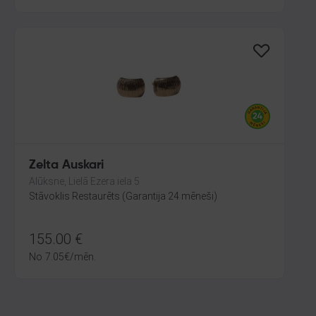
Zelta Auskari
Alūksne, Lielā Ezera iela 5
Stāvoklis Restaurēts (Garantija 24 mēneši)
155.00
€
No
7.05
€
/mēn.