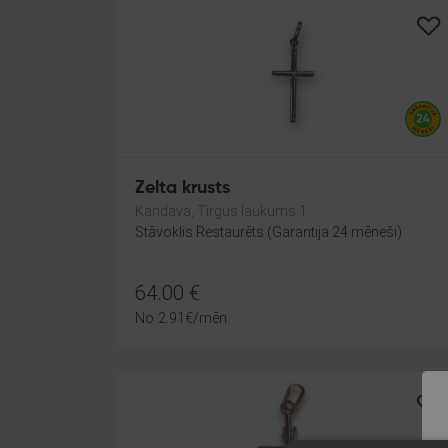
Zelta krusts
Kandava, Tirgus laukums 1
Stāvoklis Restaurēts (Garantija 24 mēneši)
64.00
€
No
2.91
€
/mēn.