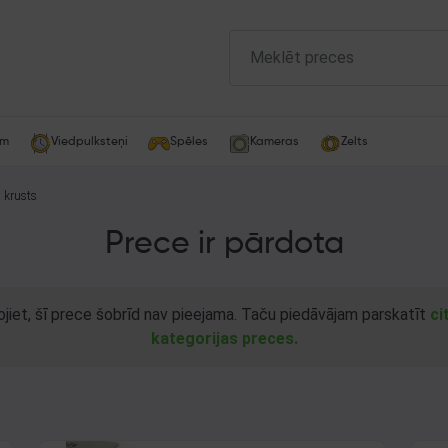
am
Viedpulksteņi
Spēles
Kameras
Zelts
a krusts
Prece ir pārdota
ojiet, šī prece šobrīd nav pieejama. Taču piedāvājam parskatīt
ci
kategorijas preces.