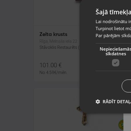
Šajā tīmekļa
Lai nodrošinātu i
Turpinot lietot mū
Zelta krusts
Par pārējām sīkda
Rīga, Melnsila iela 22
Stāvoklis Restaurēts (Garantija 24 mēneši)
Nepieciešamā
sīkdatnes
101.00
€
No
4.59
€
/mēn.
RĀDĪT DETAĻ