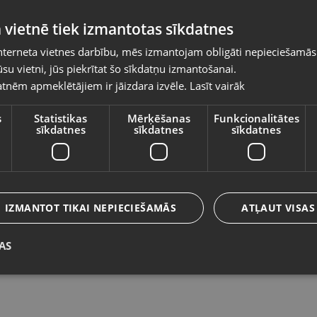
Pasūtījumi tiks piegādāti uz izvēlēto
 vietnē tiek izmantotas sīkdatnes
valsti
nterneta vietnes darbību, mēs izmantojam obligāti nepieciešamās
Vietnes saturs būs attēlots izvēlētajā valodā
su vietni, jūs piekrītat šo sīkdatņu izmantošanai.
Zelta krusts
Ze
tnēm apmeklētājiem ir jāizdara izvēle.
Lasīt vairāk
Valsts
Ventspils, Kuldīgas iela 26
Lie
Stāvoklis Restaurēts (Garantija 24 mēneši)
St
s
Statistikas
Mērķēšanas
Funkcionalitātes
sīkdatnes
sīkdatnes
sīkdatnes
3
Valoda
49.00
€
N
Latviešu / Latvian
IZMANTOT TIKAI NEPIECIEŠAMĀS
ATĻAUT VISAS
AS
Saglabāt