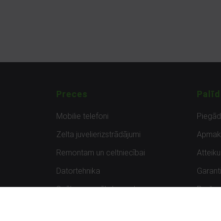
Preces
Palīd
Mobilie telefoni
Piegā
Zelta juvelierizstrādājumi
Apmak
Remontam un celtniecībai
Atteik
Datortehnika
Garanti
Spēles un spēļu konsoles
Preču 
Planšetdatori
Atsau