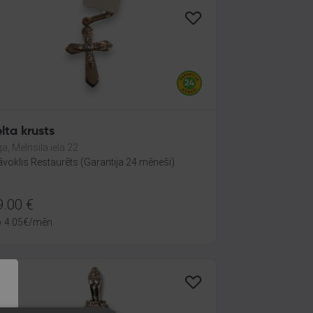
lta krusts
ga, Melnsila iela 22
āvoklis Restaurēts (Garantija 24 mēneši)
9.00
€
o
4.05
€
/mēn.