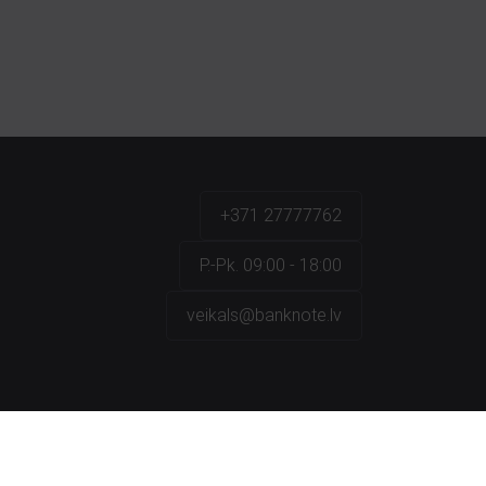
+371 27777762
P.-Pk. 09:00 - 18:00
veikals@banknote.lv
a