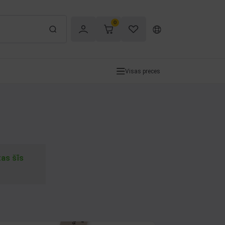
0
Visas preces
tas šīs