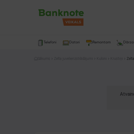
Telefoni
Datori
Remontam
Dārz
Sākums
Zelta juvelierizstrādājumi
Kuloni
Krustiņi
Zelt
Atvain