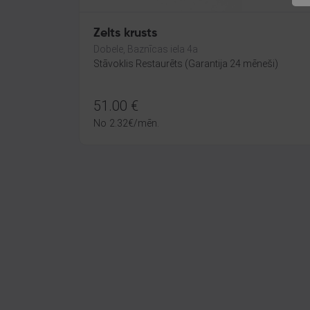
Zelts krusts
Dobele, Baznīcas iela 4a
Stāvoklis Restaurēts (Garantija 24 mēneši)
51.00
€
No
2.32
€
/mēn.