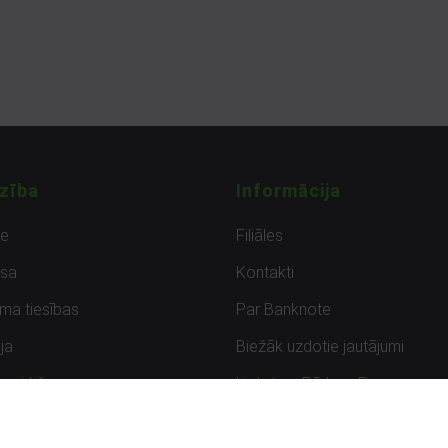
zība
Informācija
de
Filiāles
sa
Kontakti
uma tiesības
Par Banknote
ja
Biežāk uzdotie jautājumi
uzpirkšana
Lietots – Pārbaudīts
ksmes
Noteikumi un privātuma politik