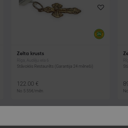
Zelta krusts
Ze
Rīga, Audēju iela 6
Rī
Stāvoklis Restaurēts (Garantija 24 mēneši)
St
122.00
€
8
No
5.55
€
/mēn.
N