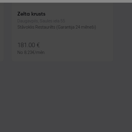
Zelta krusts
Daugavpils, Saules iela 55
Stāvoklis Restaurēts (Garantija 24 mēneši)
181.00
€
No
8.23
€
/mēn.