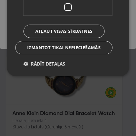
of a Feather Vegan Watch
Rīga, Dzelzavas iela 53
Saglabāt
Stāvoklis Mazlietots (Garantija 12 mēneši)
ATĻAUT VISAS SĪKDATNES
23.00
€
IZMANTOT TIKAI NEPIECIEŠAMĀS
RĀDĪT DETAĻAS
Anne Klein Diamond Dial Bracelet Watch
Liepāja, Lielā iela 4
Stāvoklis Lietots (Garantija 6 mēneši)