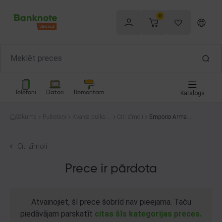
0
Telefoni
Datori
Remontam
Katalogs
Sākums
Pulksteņi
Kvarca pulkste
Citi zīmoli
Emporio Armani
ņi
AR-11242
Citi zīmoli
Prece ir pārdota
Atvainojiet, šī prece šobrīd nav pieejama. Taču
piedāvājam parskatīt
citas šīs kategorijas preces.