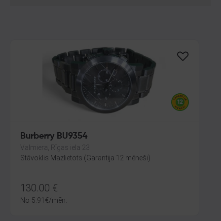
Burberry BU9354
Valmiera, Rīgas iela 23
Stāvoklis Mazlietots (Garantija 12 mēneši)
130.00
€
No
5.91
€
/mēn.