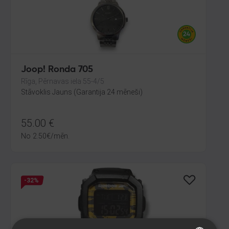
Joop! Ronda 705
Rīga, Pērnavas iela 55-4/5
Stāvoklis Jauns (Garantija 24 mēneši)
55.00
€
No
2.50
€
/mēn.
-32%