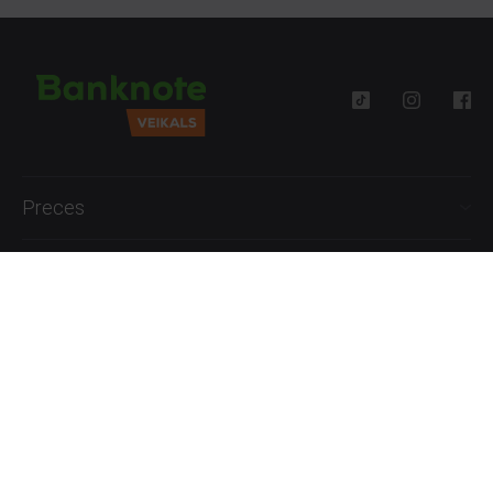
Preces
Palīdzība
Informācija
+371 27777762
P.-Pk. 09:00 - 18:00