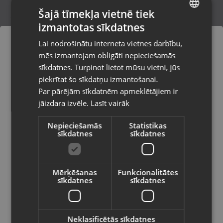
Šajā tīmekļa vietnē tiek
izmantotas sīkdatnes
LATVIAN
Reebok RV-POD-G9-PBPB-BY
Lai nodrošinātu interneta vietnes darbību,
Daugavpils, Saules iela 55
RUSSIAN
mēs izmantojam obligāti nepieciešamās
Stāvoklis Mazlietots (Garantija 12 mēneši)
LITHUANIAN
sīkdatnes. Turpinot lietot mūsu vietni, jūs
Pasūtījumi tiks piegādāti uz
piekrītat šo sīkdatņu izmantošanai.
izvēlēto valsti
Par pārējām sīkdatnēm apmeklētājiem ir
35.00
€
52.00
€
jāizdara izvēle.
Lasīt vairāk
Vietnes saturs būs attēlots izvēlētajā
valodā
Nepieciešamās
Statistikas
sīkdatnes
sīkdatnes
Valsts
Mērķēšanas
Funkcionalitātes
sīkdatnes
sīkdatnes
Valoda
Latviešu / Latvian
Neklasificētās sīkdatnes
WrendaleDesigns by Hannah Dale Birds