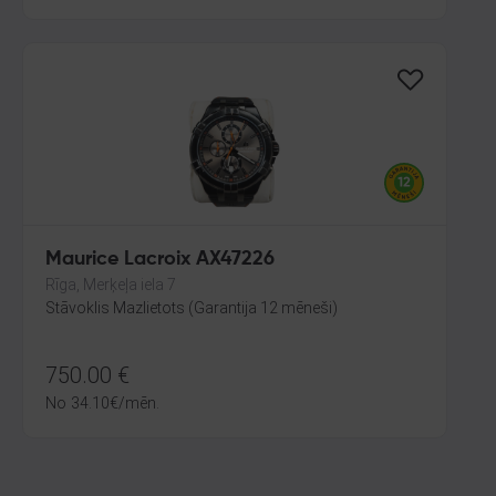
Maurice Lacroix AX47226
Rīga, Merķeļa iela 7
Stāvoklis Mazlietots (Garantija 12 mēneši)
750.00
€
No
34.10
€
/mēn.