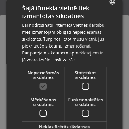
Šajā tīmekļa vietnē tiek
izmantotas sīkdatnes
LATVIAN
Zelta aproce
Lai nodrošinātu interneta vietnes darbību,
Ventspils, Kuldīgas iela 26
RUSSIAN
mēs izmantojam obligāti nepieciešamās
Stāvoklis Restaurēts (Garantija 24 mēneši)
LITHUANIAN
sīkdatnes. Turpinot lietot mūsu vietni, jūs
Pasūtījumi tiks piegādāti uz
piekrītat šo sīkdatņu izmantošanai.
izvēlēto valsti
437.00
€
Par pārējām sīkdatnēm apmeklētājiem ir
No
19.87
€
/mēn.
jāizdara izvēle.
Lasīt vairāk
Vietnes saturs būs attēlots izvēlētajā
valodā
Nepieciešamās
Statistikas
sīkdatnes
sīkdatnes
Valsts
Mērķēšanas
Funkcionalitātes
sīkdatnes
sīkdatnes
Valoda
Latviešu / Latvian
Neklasificētās sīkdatnes
Zelts Aproce