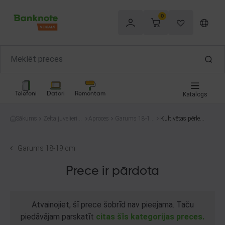
0
Telefoni
Datori
Remontam
Katalogs
Sākums
Zelta juvelierizs
Aproces
Garums 18-19
Kultivētas pērles
trādājumi
cm
aproce ar zelta iek
ļaujam
Garums 18-19 cm
Prece ir pārdota
Atvainojiet, šī prece šobrīd nav pieejama. Taču
piedāvājam parskatīt
citas šīs kategorijas preces.