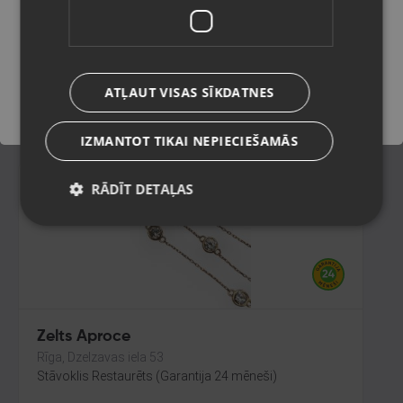
Jelgava, Rīgas iela 53B
Stāvoklis Restaurēts (Garantija 24 mēneši)
Saglabāt
451.00
€
ATĻAUT VISAS SĪKDATNES
No
20.50
€
/mēn.
IZMANTOT TIKAI NEPIECIEŠAMĀS
RĀDĪT DETAĻAS
Zelts Aproce
Rīga, Dzelzavas iela 53
Stāvoklis Restaurēts (Garantija 24 mēneši)