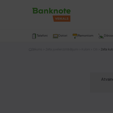
Telefoni
Datori
Remontam
Dārz
Sākums
Zelta juvelierizstrādājumi
Kuloni
Citi
Zelta kul
Atvain