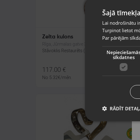
Šajā tīmekļa
Lai nodrošinātu i
Turpinot lietot mū
Zelta kulons
Par pārējām sīkda
Rīga, Jūrmalas gatve 30
Stāvoklis Restaurēts (Garantija 24 mēneši)
Nepieciešamā
sīkdatnes
117.00
€
No
5.32
€
/mēn.
RĀDĪT DETAĻ