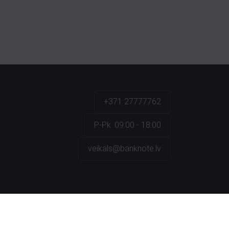
+371 27777762
P.-Pk. 09:00 - 18:00
veikals@banknote.lv
a