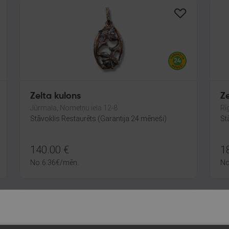
Zelta kulons
Ze
Jūrmala, Nometņu iela 12-8
Rī
Stāvoklis Restaurēts (Garantija 24 mēneši)
St
140.00
€
1
No
6.36
€
/mēn.
N