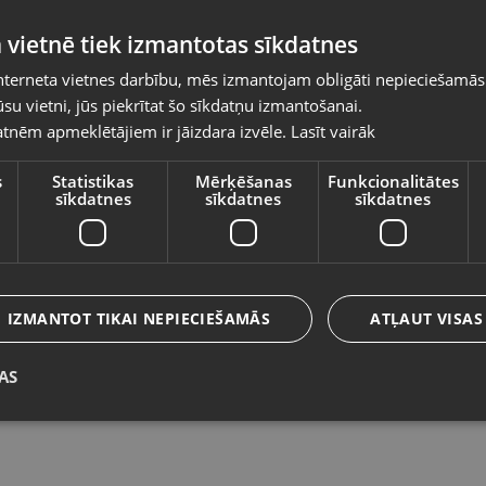
Pasūtījumi tiks piegādāti uz izvēlēto
 vietnē tiek izmantotas sīkdatnes
valsti
nterneta vietnes darbību, mēs izmantojam obligāti nepieciešamās
Vietnes saturs būs attēlots izvēlētajā valodā
su vietni, jūs piekrītat šo sīkdatņu izmantošanai.
Zelts Kulons
Ze
tnēm apmeklētājiem ir jāizdara izvēle.
Lasīt vairāk
Valsts
Rīga, Jūrmalas gatve 30
Jū
Stāvoklis Restaurēts (Garantija 24 mēneši)
St
s
Statistikas
Mērķēšanas
Funkcionalitātes
sīkdatnes
sīkdatnes
sīkdatnes
85.00
€
2
Valoda
No
3.86
€
/mēn.
N
Latviešu / Latvian
IZMANTOT TIKAI NEPIECIEŠAMĀS
ATĻAUT VISAS
AS
Saglabāt