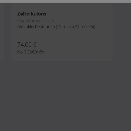
Zelta kulons
Rīga, Mārupes iela 3
Stāvoklis Restaurēts (Garantija 24 mēneši)
74.00
€
No
3.36
€
/mēn.