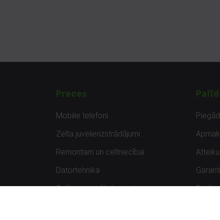
Preces
Palīd
Mobilie telefoni
Piegā
Zelta juvelierizstrādājumi
Apmak
Remontam un celtniecībai
Atteik
Datortehnika
Garanti
Spēles un spēļu konsoles
Preču 
Planšetdatori
Atsau