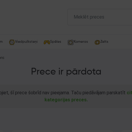
am
Viedpulksteņi
Spēles
Kameras
Zelts
ons
Prece ir pārdota
ojiet, šī prece šobrīd nav pieejama. Taču piedāvājam parskatīt
ci
kategorijas preces.