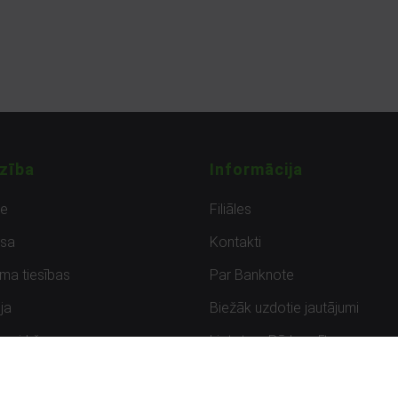
zība
Informācija
de
Filiāles
sa
Kontakti
uma tiesības
Par Banknote
ja
Biežāk uzdotie jautājumi
uzpirkšana
Lietots – Pārbaudīts
ksmes
Noteikumi un privātuma politik