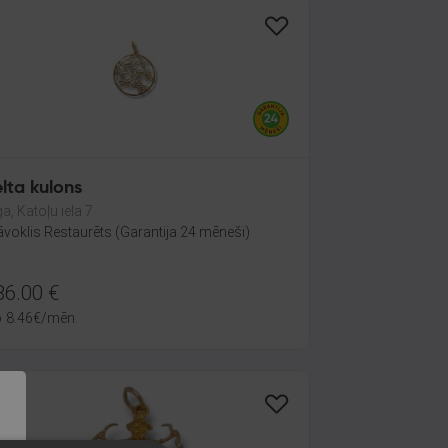
lta kulons
ga, Katoļu iela 7
āvoklis Restaurēts (Garantija 24 mēneši)
86.00
€
o
8.46
€
/mēn.