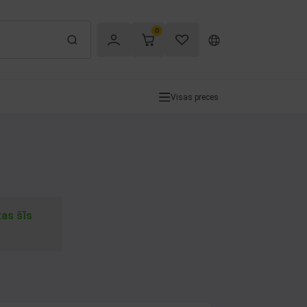
0
Visas preces
tas šīs