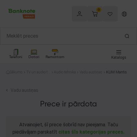
0
Telefoni
Datori
Remontam
Katalogs
Sākums
TV un audio te
Audio tehnika
Vadu austiņas
KLIM Mantis
hnika
Vadu austiņas
Prece ir pārdota
Atvainojiet, šī prece šobrīd nav pieejama. Taču
piedāvājam parskatīt
citas šīs kategorijas preces.