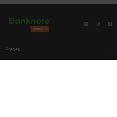
Preces
Palīdzība
Informācija
+371 27777762
P.-Pk. 09:00 - 18:00