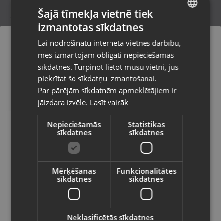
Šajā tīmekļa vietnē tiek
izmantotas sīkdatnes
LATVIAN
Corsair HS60 Pro
Lai nodrošinātu interneta vietnes darbību,
Rīga, Nīcgales iela 2b
RUSSIAN
mēs izmantojam obligāti nepieciešamās
Stāvoklis Lietots (Garantija 6 mēneši)
LITHUANIAN
sīkdatnes. Turpinot lietot mūsu vietni, jūs
Pasūtījumi tiks piegādāti uz
piekrītat šo sīkdatņu izmantošanai.
izvēlēto valsti
Par pārējām sīkdatnēm apmeklētājiem ir
45.00
€
jāizdara izvēle.
Lasīt vairāk
Vietnes saturs būs attēlots izvēlētajā
valodā
Nepieciešamās
Statistikas
sīkdatnes
sīkdatnes
Valsts
Mērķēšanas
Funkcionalitātes
sīkdatnes
sīkdatnes
Valoda
Latviešu / Latvian
Neklasificētās sīkdatnes
Logitech Astro A10