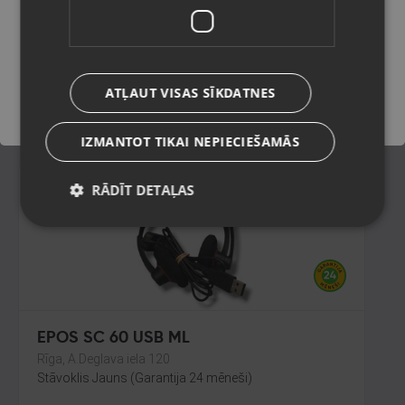
Valmiera, Rīgas iela 23
Stāvoklis Mazlietots (Garantija 12 mēneši)
Saglabāt
ATĻAUT VISAS SĪKDATNES
30.00
€
IZMANTOT TIKAI NEPIECIEŠAMĀS
RĀDĪT DETAĻAS
EPOS SC 60 USB ML
Rīga, A.Deglava iela 120
Stāvoklis Jauns (Garantija 24 mēneši)