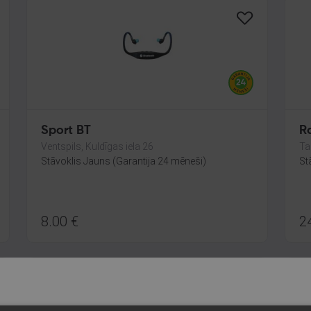
Sport BT
R
Ventspils, Kuldīgas iela 26
Ta
Stāvoklis Jauns (Garantija 24 mēneši)
St
8.00
€
2