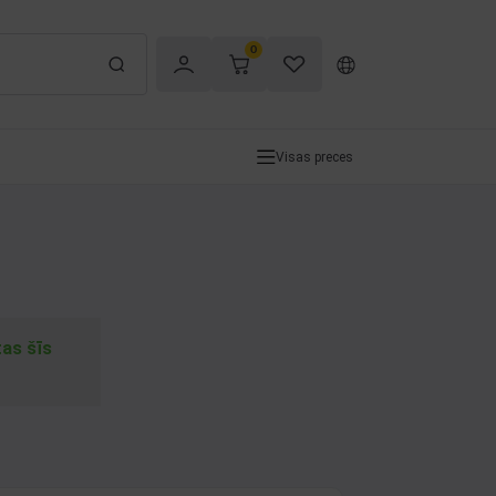
0
Visas preces
tas šīs