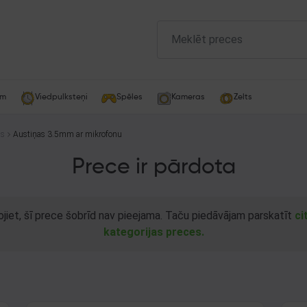
am
Viedpulksteņi
Spēles
Kameras
Zelts
as
Austiņas 3.5mm ar mikrofonu
Prece ir pārdota
ojiet, šī prece šobrīd nav pieejama. Taču piedāvājam parskatīt
ci
kategorijas preces.