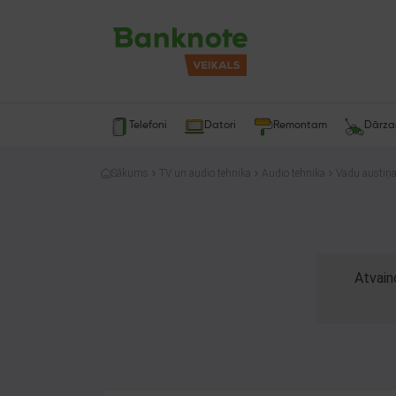
Telefoni
Datori
Remontam
Dārz
Sākums
TV un audio tehnika
Audio tehnika
Vadu austiņ
Atvain