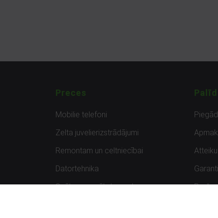
Preces
Palīd
Mobilie telefoni
Piegā
Zelta juvelierizstrādājumi
Apmak
Remontam un celtniecībai
Atteik
Datortehnika
Garanti
Spēles un spēļu konsoles
Preču 
Planšetdatori
Atsau