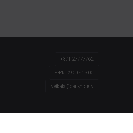
+371 27777762
P.-Pk. 09:00 - 18:00
veikals@banknote.lv
a