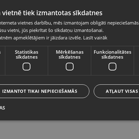
Pasūtījumi tiks piegādāti uz izvēlēto
 vietnē tiek izmantotas sīkdatnes
valsti
nterneta vietnes darbību, mēs izmantojam obligāti nepieciešamās
Vietnes saturs būs attēlots izvēlētajā valodā
su vietni, jūs piekrītat šo sīkdatņu izmantošanai.
Austiņas Fifine
S
tnēm apmeklētājiem ir jāizdara izvēle.
Lasīt vairāk
Valsts
Rīga, Ulbrokas iela 10
Rī
Stāvoklis Lietots (Garantija 6 mēneši)
St
s
Statistikas
Mērķēšanas
Funkcionalitātes
sīkdatnes
sīkdatnes
sīkdatnes
Valoda
30.00
€
1
Latviešu / Latvian
IZMANTOT TIKAI NEPIECIEŠAMĀS
ATĻAUT VISAS
AS
Saglabāt