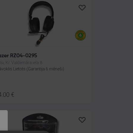
azer RZ04-0295
lsi, Kr. Valdemāra iela 8
āvoklis Lietots (Garantija 6 mēneši)
4.00
€