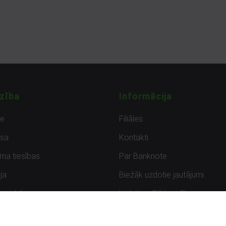
zība
Informācija
de
Filiāles
sa
Kontakti
uma tiesības
Par Banknote
ja
Biežāk uzdotie jautājumi
uzpirkšana
Lietots – Pārbaudīts
ksmes
Noteikumi un privātuma politik