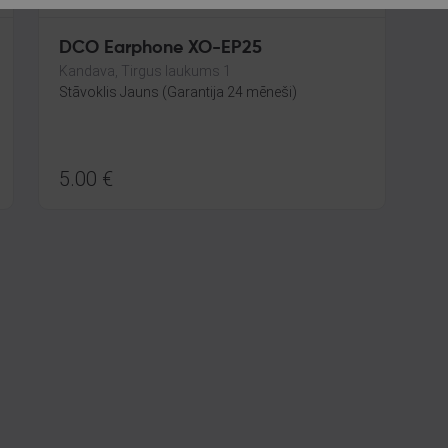
DCO Earphone XO-EP25
Kandava, Tirgus laukums 1
Stāvoklis Jauns (Garantija 24 mēneši)
5.00
€