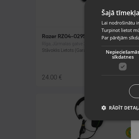
Šajā tīmekļa
Lai nodrošinātu i
Turpinot lietot mū
Razer RZ04-0295
Par pārējām sīkda
Rīga, Jūrmalas gatve 30
Stāvoklis Lietots (Garantija 6 mēneši)
Nepieciešamā
sīkdatnes
24.00
€
RĀDĪT DETAĻ