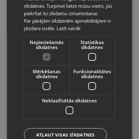
LITHUANIAN
Kategorija: Silikons
sīkdatnes. Turpinot lietot mūsu vietni, jūs
Pasūtījumi tiks piegādāti uz
piekrītat šo sīkdatņu izmantošanai.
izvēlēto valsti
4.00
€
Par pārējām sīkdatnēm apmeklētājiem ir
jāizdara izvēle.
Lasīt vairāk
Vietnes saturs būs attēlots izvēlētajā
Preces informācija
valodā
Nepieciešamās
Statistikas
sīkdatnes
sīkdatnes
Valsts
Cita būvniecība
Kategorija
79213
Kods
Mērķēšanas
Funkcionalitātes
sīkdatnes
sīkdatnes
Valka, Raiņa iela 12 k-601
Atrašanās vieta
Valoda
+371 22047880
Telefona numurs:
Latviešu / Latvian
Neklasificētās sīkdatnes
Jauns (Garantija 24 mēneši)
Stāvoklis
Saglabāt
Bez komplektācijas.
Komplektācija
ATĻAUT VISAS SĪKDATNES