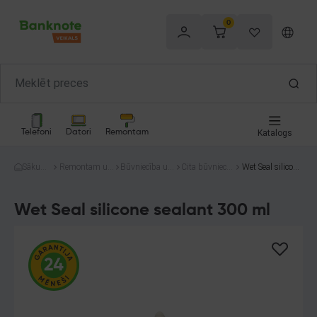
0
Telefoni
Datori
Remontam
Katalogs
Sākum
Remontam un
Būvniecība un
Cita būvniecīb
Wet Seal silicone
s
celtniecībai
montāža
a
sealant 300 ml
Wet Seal silicone sealant 300 ml