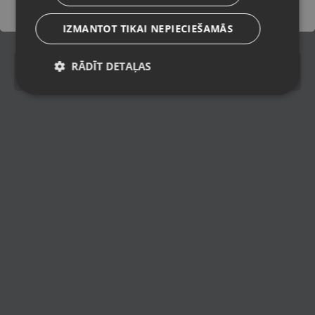
Piegādes veidi
IZMANTOT TIKAI NEPIECIEŠAMĀS
pinning
Spinning
RĀDĪT DETAĻAS