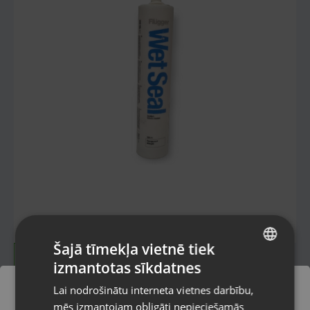
Šajā tīmekļa vietnē tiek
izmantotas sīkdatnes
LATVIAN
Lai nodrošinātu interneta vietnes darbību,
RUSSIAN
mēs izmantojam obligāti nepieciešamās