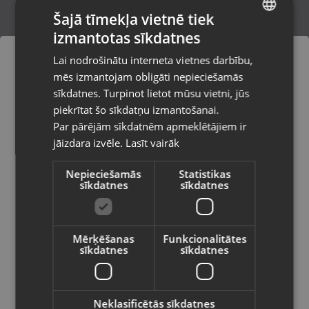
Šajā tīmekļa vietnē tiek
izmantotas sīkdatnes
LATVIAN
Zelta gredzens
Lai nodrošinātu interneta vietnes darbību,
Rīga, Jūrmalas gatve 30
RUSSIAN
mēs izmantojam obligāti nepieciešamās
Stāvoklis Restaurēts (Garantija 24 mēneši)
LITHUANIAN
sīkdatnes. Turpinot lietot mūsu vietni, jūs
Pasūtījumi tiks piegādāti uz
piekrītat šo sīkdatņu izmantošanai.
izvēlēto valsti
163.00
€
Par pārējām sīkdatnēm apmeklētājiem ir
No
7.41
€
/mēn.
jāizdara izvēle.
Lasīt vairāk
Vietnes saturs būs attēlots izvēlētajā
valodā
Nepieciešamās
Statistikas
sīkdatnes
sīkdatnes
Valsts
Mērķēšanas
Funkcionalitātes
sīkdatnes
sīkdatnes
Valoda
Latviešu / Latvian
Neklasificētās sīkdatnes
Zelta gredzens