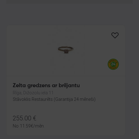
Zelta gredzens ar briljantu
Rīga, Dižozolu iela 11
Stāvoklis Restaurēts (Garantija 24 mēneši)
255.00
€
No
11.59
€
/mēn.