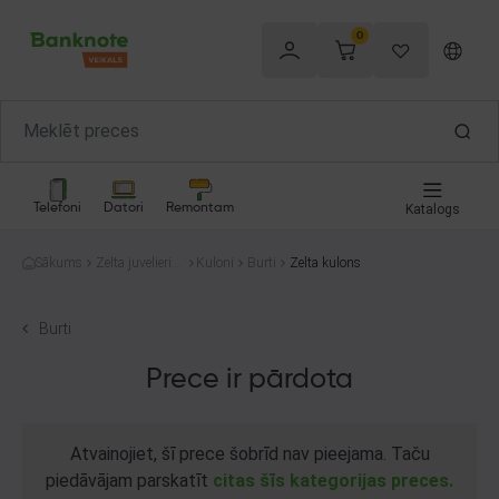
0
Telefoni
Datori
Remontam
Katalogs
Sākums
Zelta juvelierizs
Kuloni
Burti
Zelta kulons
trādājumi
Burti
Prece ir pārdota
Atvainojiet, šī prece šobrīd nav pieejama. Taču
piedāvājam parskatīt
citas šīs kategorijas preces.