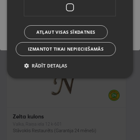
Rēzekne, Atbrīvošanas aleja 119
Stāvoklis Restaurēts (Garantija 24 mēneši)
Saglabāt
124.00
€
ATĻAUT VISAS SĪKDATNES
No
5.64
€
/mēn.
IZMANTOT TIKAI NEPIECIEŠAMĀS
RĀDĪT DETAĻAS
Zelta kulons
Valka, Raiņa iela 12 k-601
Stāvoklis Restaurēts (Garantija 24 mēneši)