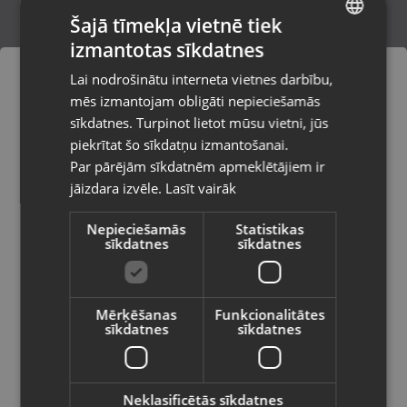
Šajā tīmekļa vietnē tiek
izmantotas sīkdatnes
LATVIAN
Zelta kulons
Lai nodrošinātu interneta vietnes darbību,
Aizkraukle, Spīdolas iela 17
RUSSIAN
mēs izmantojam obligāti nepieciešamās
Stāvoklis Restaurēts (Garantija 24 mēneši)
LITHUANIAN
sīkdatnes. Turpinot lietot mūsu vietni, jūs
Pasūtījumi tiks piegādāti uz
piekrītat šo sīkdatņu izmantošanai.
izvēlēto valsti
310.00
€
Par pārējām sīkdatnēm apmeklētājiem ir
No
14.09
€
/mēn.
jāizdara izvēle.
Lasīt vairāk
Vietnes saturs būs attēlots izvēlētajā
valodā
Nepieciešamās
Statistikas
sīkdatnes
sīkdatnes
Valsts
Mērķēšanas
Funkcionalitātes
sīkdatnes
sīkdatnes
Valoda
Latviešu / Latvian
Neklasificētās sīkdatnes
Zelta kulons