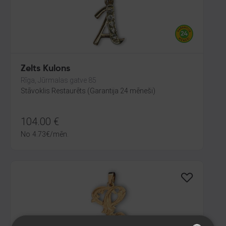
Zelts Kulons
Rīga, Jūrmalas gatve 85
Stāvoklis Restaurēts (Garantija 24 mēneši)
104.00
€
No
4.73
€
/mēn.