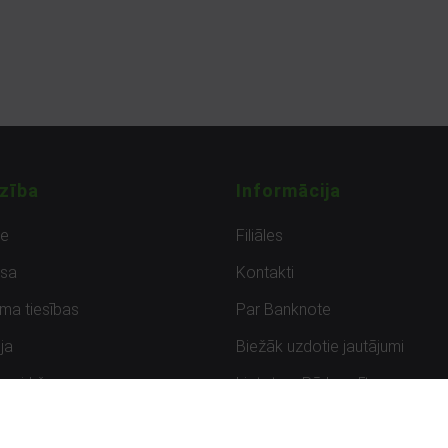
zība
Informācija
de
Filiāles
sa
Kontakti
uma tiesības
Par Banknote
ja
Biežāk uzdotie jautājumi
uzpirkšana
Lietots – Pārbaudīts
ksmes
Noteikumi un privātuma politik