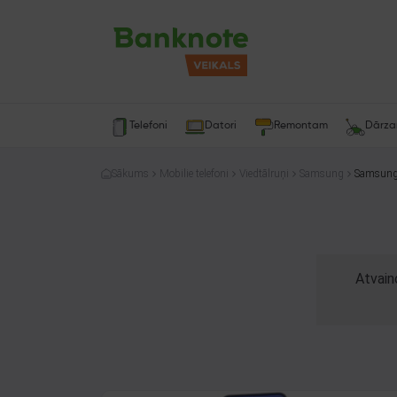
Telefoni
Datori
Remontam
Dārz
Sākums
Mobilie telefoni
Viedtālruņi
Samsung
Samsung
Atvain