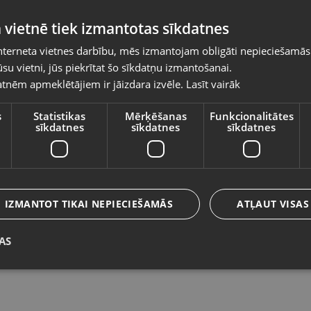
Pasūtījumi tiks piegādāti uz izvēlēto
 vietnē tiek izmantotas sīkdatnes
valsti
nterneta vietnes darbību, mēs izmantojam obligāti nepieciešamās
Vietnes saturs būs attēlots izvēlētajā valodā
su vietni, jūs piekrītat šo sīkdatņu izmantošanai.
Samsung Galaxy A17 (SM-A175F)
S
tnēm apmeklētājiem ir jāizdara izvēle.
Lasīt vairāk
Valsts
128GB 4GB RAM
S
Valmiera, Cēsu iela 11
Rī
s
Statistikas
Mērķēšanas
Funkcionalitātes
sīkdatnes
sīkdatnes
sīkdatnes
Stāvoklis Lietots (Garantija 6 mēneši)
St
90.00
€
7
Valoda
No
4.09
€
/mēn.
N
Latviešu / Latvian
IZMANTOT TIKAI NEPIECIEŠAMĀS
ATĻAUT VISAS
AS
Saglabāt