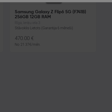
Samsung Galaxy Z Flip6 5G (F741B)
256GB 12GB RAM
Rīga, Ieriķu iela 3
Stāvoklis Lietots (Garantija 6 mēneši)
470.00
€
No
21.37
€
/mēn.