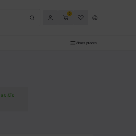
0
Visas preces
tas šīs