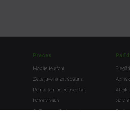
Preces
Palīd
Mobilie telefoni
Piegā
Zelta juvelierizstrādājumi
Apmak
Remontam un celtniecībai
Atteik
Datortehnika
Garanti
Spēles un spēļu konsoles
Preču 
Planšetdatori
Atsau