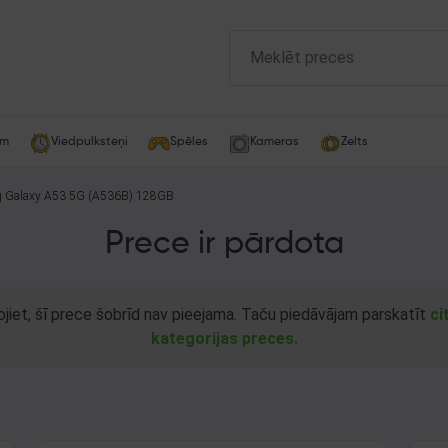
am
Viedpulksteņi
Spēles
Kameras
Zelts
 Galaxy A53 5G (A536B) 128GB
Prece ir pārdota
ojiet, šī prece šobrīd nav pieejama. Taču piedāvājam parskatīt
ci
kategorijas preces.