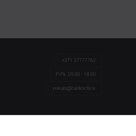
+371 27777762
P.-Pk. 09:00 - 18:00
veikals@banknote.lv
a