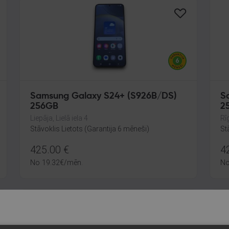
Samsung Galaxy S24+ (S926B/DS)
S
256GB
2
Liepāja, Lielā iela 4
Rīg
Stāvoklis Lietots (Garantija 6 mēneši)
St
425.00
€
4
No
19.32
€
/mēn.
N