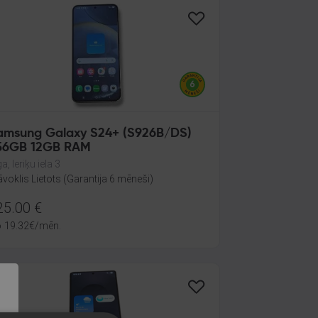
amsung Galaxy S24+ (S926B/DS)
56GB 12GB RAM
a, Ieriķu iela 3
āvoklis Lietots (Garantija 6 mēneši)
25.00
€
o
19.32
€
/mēn.