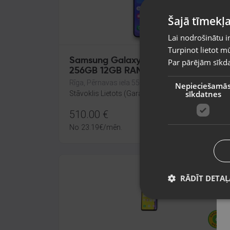
Šajā tīmekļa
Lai nodrošinātu i
Turpinot lietot mū
Samsung Galaxy S25 5G (SM-S931B)
Par pārējām sīkda
256GB 12GB RAM
Rīga, Pērnavas iela 55-4/5
Nepieciešamā
sīkdatnes
Stāvoklis Lietots (Garantija 6 mēneši)
510.00
€
No
23.19
€
/mēn.
RĀDĪT DETAĻ