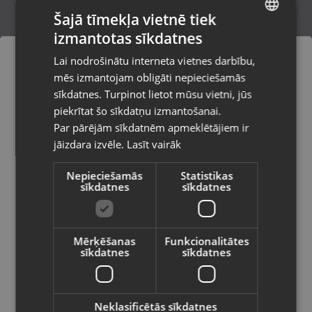
Šajā tīmekļa vietnē tiek
izmantotas sīkdatnes
LATVIAN
Ārējā uzlādes ierīce SBS TEBB2200XSW
Lai nodrošinātu interneta vietnes darbību,
Rīga, Hipokrāta iela 19a
RUSSIAN
mēs izmantojam obligāti nepieciešamās
Stāvoklis Mazlietots (Garantija 12 mēneši)
LITHUANIAN
sīkdatnes. Turpinot lietot mūsu vietni, jūs
Pasūtījumi tiks piegādāti uz
piekrītat šo sīkdatņu izmantošanai.
izvēlēto valsti
Par pārējām sīkdatnēm apmeklētājiem ir
15.00
€
jāizdara izvēle.
Lasīt vairāk
Vietnes saturs būs attēlots izvēlētajā
valodā
Nepieciešamās
Statistikas
sīkdatnes
sīkdatnes
Valsts
Mērķēšanas
Funkcionalitātes
sīkdatnes
sīkdatnes
Valoda
Latviešu / Latvian
Neklasificētās sīkdatnes
Bio io USB adapteris