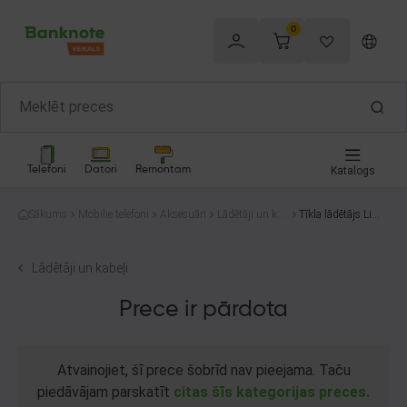
0
Telefoni
Datori
Remontam
Katalogs
Sākums
Mobilie telefoni
Aksesuāri
Lādētāji un kab
Tīkla lādētājs Lig
eļi
tning
Lādētāji un kabeļi
Prece ir pārdota
Atvainojiet, šī prece šobrīd nav pieejama. Taču
piedāvājam parskatīt
citas šīs kategorijas preces.