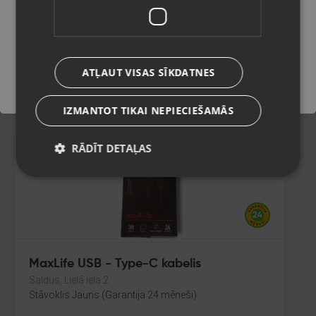
Rīga, Jūrmalas gatve 85
Stāvoklis Jauns (Garantija 24 mēneši)
Saglabāt
ATĻAUT VISAS SĪKDATNES
7.00
€
IZMANTOT TIKAI NEPIECIEŠAMĀS
RĀDĪT DETAĻAS
MaxLife USB - Type-C kabelis
Saldus, Lielā iela 2
Stāvoklis Jauns (Garantija 24 mēneši)