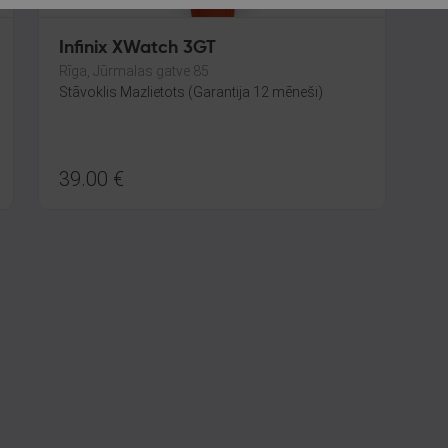
Infinix XWatch 3GT
Rīga, Jūrmalas gatve 85
Stāvoklis Mazlietots (Garantija 12 mēneši)
39.00
€