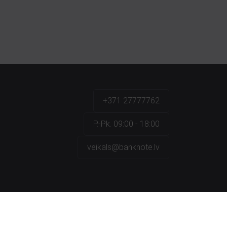
+371 27777762
P.-Pk. 09:00 - 18:00
veikals@banknote.lv
a