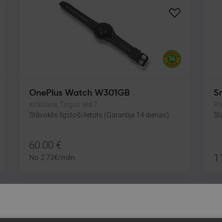
OnePlus Watch W301GB
S
Krāslava, Tirgus iela 7
Pre
Stāvoklis Ilgstoši lietots (Garantija 14 dienas)
St
60.00
€
1
No
2.73
€
/mēn.
J