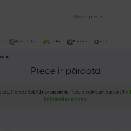
am
Viedpulksteņi
Spēles
Kameras
Zelts
ure HR
Prece ir pārdota
ojiet, šī prece šobrīd nav pieejama. Taču piedāvājam parskatīt
ci
kategorijas preces.