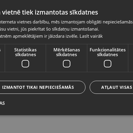
Pasūtījumi tiks piegādāti uz izvēlēto
 vietnē tiek izmantotas sīkdatnes
valsti
nterneta vietnes darbību, mēs izmantojam obligāti nepieciešamās
Vietnes saturs būs attēlots izvēlētajā valodā
su vietni, jūs piekrītat šo sīkdatņu izmantošanai.
Nerunsa Q23
G
tnēm apmeklētājiem ir jāizdara izvēle.
Lasīt vairāk
Valsts
Jēkabpils, Brīvības iela 146
Rī
Stāvoklis Jauns (Garantija 24 mēneši)
St
s
Statistikas
Mērķēšanas
Funkcionalitātes
sīkdatnes
sīkdatnes
sīkdatnes
Valoda
13.00
€
4
Latviešu / Latvian
IZMANTOT TIKAI NEPIECIEŠAMĀS
ATĻAUT VISAS
AS
Saglabāt