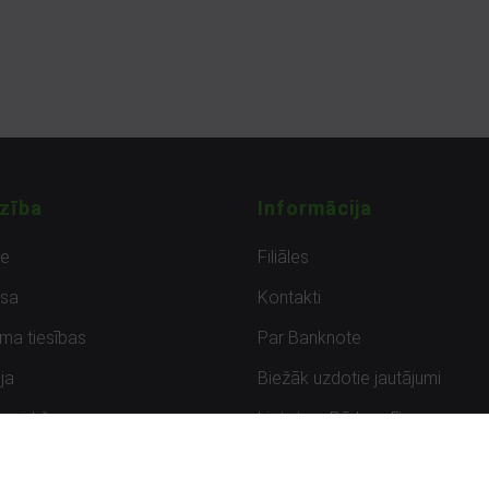
zība
Informācija
de
Filiāles
sa
Kontakti
uma tiesības
Par Banknote
ja
Biežāk uzdotie jautājumi
uzpirkšana
Lietots – Pārbaudīts
ksmes
Noteikumi un privātuma politik