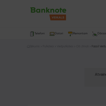
Telefoni
Datori
Remontam
Dārz
Sākums
Pulksteņi
Viedpulksteņi
Citi zīmoli
Fossil Vent
Atvain