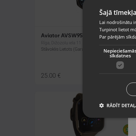
Šajā tīmekļa
Lai nodrošinātu i
Turpinot lietot mū
Aviator AVSW9516
Par pārējām sīkda
Rīga, Dižozolu iela 11
Stāvoklis Lietots (Garantija 6 mēneši)
Nepieciešamā
sīkdatnes
25.00
€
RĀDĪT DETAĻ