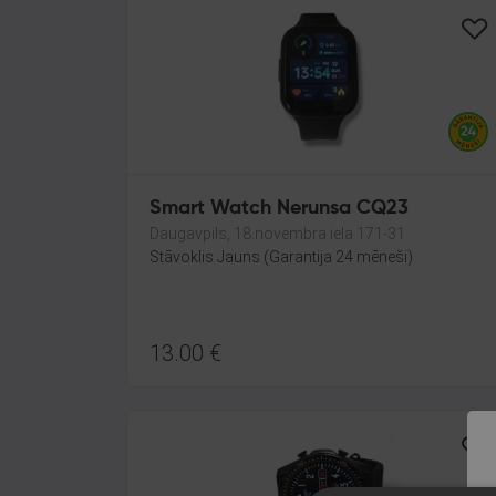
Smart Watch Nerunsa CQ23
Daugavpils, 18.novembra iela 171-31
Stāvoklis Jauns (Garantija 24 mēneši)
13.00
€