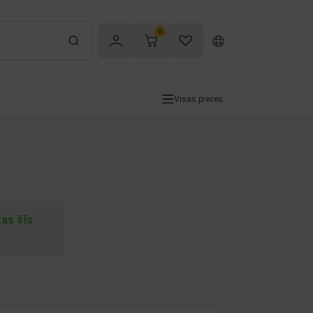
0
Visas preces
tas šīs