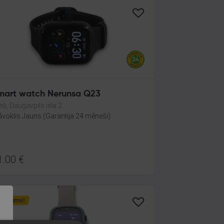
mart watch Nerunsa Q23
iļi, Daugavpils iela 2
āvoklis Jauns (Garantija 24 mēneši)
1.00
€
aunums!