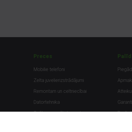
Preces
Palīd
Mobilie telefoni
Piegā
Zelta juvelierizstrādājumi
Apmak
Remontam un celtniecībai
Atteik
Datortehnika
Garanti
Spēles un spēļu konsoles
Preču 
Planšetdatori
Atsau