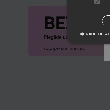
RĀDĪT DETAĻ