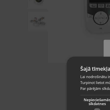
Šajā tīmekļa
Lai nodrošinātu i
Turpinot lietot mū
Par pārējām sīkda
Nepieciešamā
sīkdatnes