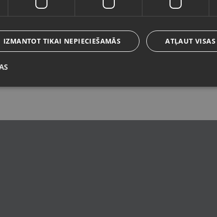
Valoda
Latviešu / Latvian
IZMANTOT TIKAI NEPIECIEŠAMĀS
ATĻAUT VISAS
AS
Saglabāt