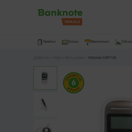
Telefoni
Datori
Remontam
Dārz
Sākums
Mājai
Bērnu preces
Motorola MBP169