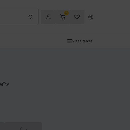
0
Visas preces
erīce