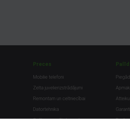
Preces
Palīd
Mobilie telefoni
Piegā
Zelta juvelierizstrādājumi
Apmak
Remontam un celtniecībai
Atteik
Datortehnika
Garanti
Spēles un spēļu konsoles
Preču 