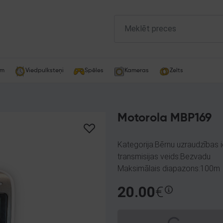
am
Viedpulksteņi
Spēles
Kameras
Zelts
Motorola MBP169
Kategorija:Bērnu uzraudzības i
transmisijas veids:Bezvadu
Maksimālais diapazons:100m
20.00
€
Spinning