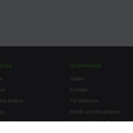
zība
Informācija
de
Filiāles
sa
Kontakti
uma tiesības
Par Banknote
ja
Biežāk uzdotie jautājumi
uzpirkšana
Lietots – Pārbaudīts