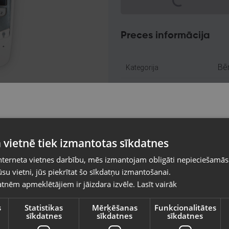
Preces informācija
Bē
Kategorija
17
Kods
Rīg
Atrašanās vieta
Pasūtījumi tiks piegādāti uz izvēlēto
+3
Telefona numurs:
 vietnē tiek izmantotas sīkdatnes
valsti
Lie
Stāvoklis
nterneta vietnes darbību, mēs izmantojam obligāti nepieciešamās
Vietnes saturs būs attēlots izvēlētajā valodā
su vietni, jūs piekrītat šo sīkdatņu izmantošanai.
ba
Komplektācija
tnēm apmeklētājiem ir jāizdara izvēle.
Lasīt vairāk
Valsts
s
Statistikas
Mērķēšanas
Funkcionalitātes
Piegādes veidi
sīkdatnes
sīkdatnes
sīkdatnes