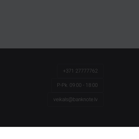
+371 27777762
P.-Pk. 09:00 - 18:00
veikals@banknote.lv