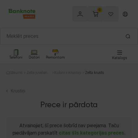
0
Telefoni
Datori
Remontam
Katalogs
Sākums
Zelta juvelierizs
Kuloni
Krustiņi
Zelta krusts
trādājumi
Krustiņi
Prece ir pārdota
Atvainojiet, šī prece šobrīd nav pieejama. Taču
piedāvājam parskatīt
citas šīs kategorijas preces.