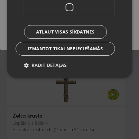
Rīga, Nīcgales iela 2b
Stāvoklis Restaurēts (Garantija 24 mēneši)
Saglabāt
88.00
€
ATĻAUT VISAS SĪKDATNES
No
4.00
€
/mēn.
IZMANTOT TIKAI NEPIECIEŠAMĀS
RĀDĪT DETAĻAS
Zelta krusts
Liepāja, Lielā iela 4
Stāvoklis Restaurēts (Garantija 24 mēneši)