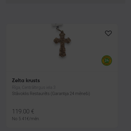
Zelta krusts
Rīga, Centrāltirgus iela 3
Stāvoklis Restaurēts (Garantija 24 mēneši)
119.00
€
No
5.41
€
/mēn.