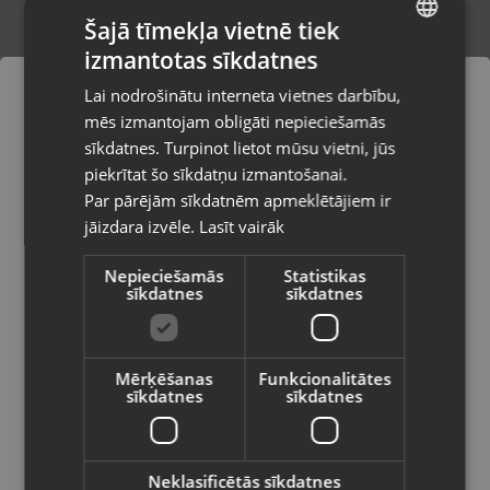
Šajā tīmekļa vietnē tiek
izmantotas sīkdatnes
LATVIAN
Zelta krusts
Lai nodrošinātu interneta vietnes darbību,
Daugavpils, Jātnieku iela 78-1B
RUSSIAN
mēs izmantojam obligāti nepieciešamās
Stāvoklis Restaurēts (Garantija 24 mēneši)
LITHUANIAN
sīkdatnes. Turpinot lietot mūsu vietni, jūs
Pasūtījumi tiks piegādāti uz
piekrītat šo sīkdatņu izmantošanai.
izvēlēto valsti
Par pārējām sīkdatnēm apmeklētājiem ir
45.00
€
jāizdara izvēle.
Lasīt vairāk
Vietnes saturs būs attēlots izvēlētajā
valodā
Nepieciešamās
Statistikas
sīkdatnes
sīkdatnes
Valsts
Mērķēšanas
Funkcionalitātes
sīkdatnes
sīkdatnes
Valoda
Latviešu / Latvian
Neklasificētās sīkdatnes
Zelta krusts