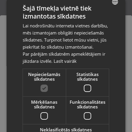
Šajā tīmekļa vietnē tiek
izmantotas sīkdatnes
LATVIAN
Zelta Auskaru pāris
Lai nodrošinātu interneta vietnes darbību,
Rīga, Brīvības gatve 432
RUSSIAN
mēs izmantojam obligāti nepieciešamās
Stāvoklis Restaurēts (Garantija 24 mēneši)
LITHUANIAN
sīkdatnes. Turpinot lietot mūsu vietni, jūs
Pasūtījumi tiks piegādāti uz
piekrītat šo sīkdatņu izmantošanai.
izvēlēto valsti
315.00
€
Par pārējām sīkdatnēm apmeklētājiem ir
No
14.32
€
/mēn.
jāizdara izvēle.
Lasīt vairāk
Vietnes saturs būs attēlots izvēlētajā
valodā
Nepieciešamās
Statistikas
sīkdatnes
sīkdatnes
Valsts
Mērķēšanas
Funkcionalitātes
sīkdatnes
sīkdatnes
Valoda
Latviešu / Latvian
Neklasificētās sīkdatnes
Zelts Auskaru pāris