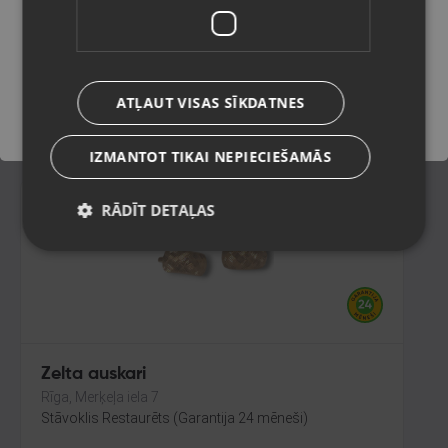
Rīga, Jūrmalas gatve 30
Stāvoklis Restaurēts (Garantija 24 mēneši)
Saglabāt
208.00
€
ATĻAUT VISAS SĪKDATNES
No
9.46
€
/mēn.
IZMANTOT TIKAI NEPIECIEŠAMĀS
RĀDĪT DETAĻAS
Zelta auskari
Rīga, Merķeļa iela 7
Stāvoklis Restaurēts (Garantija 24 mēneši)