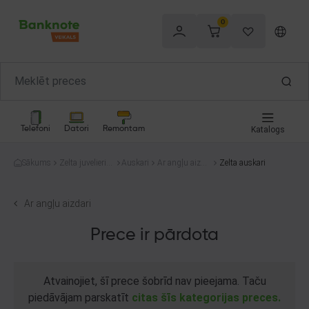
0
Telefoni
Datori
Remontam
Katalogs
Sākums
Zelta juvelierizs
Auskari
Ar angļu aizda
Zelta auskari
trādājumi
ri
Ar angļu aizdari
Prece ir pārdota
Atvainojiet, šī prece šobrīd nav pieejama. Taču
piedāvājam parskatīt
citas šīs kategorijas preces.