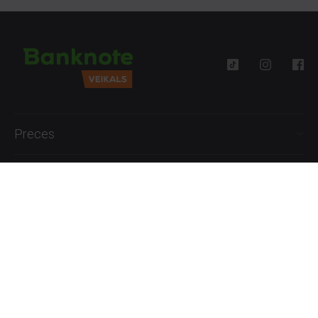
Preces
Palīdzība
Informācija
+371 27777762
P.-Pk. 09:00 - 18:00