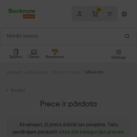
0
Telefoni
Datori
Remontam
Katalogs
Sākums
Zelta juvelierizs
Kuloni
Krustiņi
Zelta krusts
trādājumi
Krustiņi
Prece ir pārdota
Atvainojiet, šī prece šobrīd nav pieejama. Taču
piedāvājam parskatīt
citas šīs kategorijas preces.