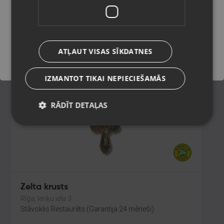
Rīga, Gobas iela 15a
Stāvoklis Restaurēts (Garantija 24 mēneši)
Saglabāt
307.00
€
ATĻAUT VISAS SĪKDATNES
No
13.96
€
/mēn.
IZMANTOT TIKAI NEPIECIEŠAMĀS
RĀDĪT DETAĻAS
Zelta krusts
Rīga, Ieriķu iela 3
Stāvoklis Restaurēts (Garantija 24 mēneši)