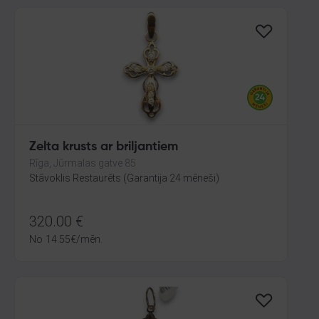
Zelta krusts ar briljantiem
Rīga, Jūrmalas gatve 85
Stāvoklis Restaurēts (Garantija 24 mēneši)
320.00
€
No
14.55
€
/mēn.