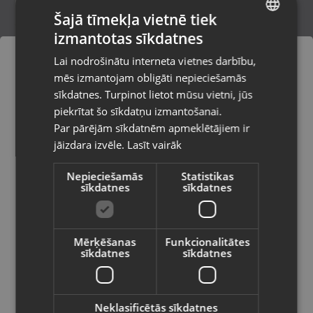
Šajā tīmekļa vietnē tiek
izmantotas sīkdatnes
LATVIAN
Zelta krusts
Lai nodrošinātu interneta vietnes darbību,
Ventspils, Kuldīgas iela 26
RUSSIAN
mēs izmantojam obligāti nepieciešamās
Stāvoklis Restaurēts (Garantija 24 mēneši)
LITHUANIAN
sīkdatnes. Turpinot lietot mūsu vietni, jūs
Pasūtījumi tiks piegādāti uz
piekrītat šo sīkdatņu izmantošanai.
izvēlēto valsti
87.00
€
Par pārējām sīkdatnēm apmeklētājiem ir
No
3.96
€
/mēn.
jāizdara izvēle.
Lasīt vairāk
Vietnes saturs būs attēlots izvēlētajā
valodā
Nepieciešamās
Statistikas
sīkdatnes
sīkdatnes
Valsts
Mērķēšanas
Funkcionalitātes
sīkdatnes
sīkdatnes
Valoda
Latviešu / Latvian
Neklasificētās sīkdatnes
Zelta krusts