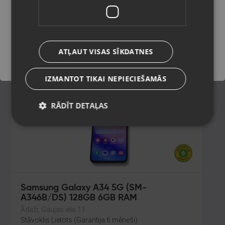
Rīga, Pērnavas iela 55-4/5
Stāvoklis Lietots (Garantija 6 mēneši)
Saglabāt
210.00
€
ATĻAUT VISAS SĪKDATNES
No
9.55
€
/mēn.
IZMANTOT TIKAI NEPIECIEŠAMĀS
RĀDĪT DETAĻAS
Samsung Galaxy A34 5G (SM-
A346B/DS) 128GB 6GB RAM
Ādaži, Gaujas iela 11
Stāvoklis Lietots (Garantija 6 mēneši)