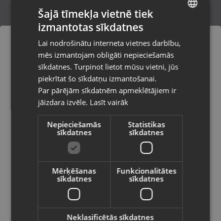
Šajā tīmekļa vietnē tiek
izmantotas sīkdatnes
LATVIAN
Samsung Galaxy S22 5G SM-S901B/DS
Lai nodrošinātu interneta vietnes darbību,
128GB
RUSSIAN
mēs izmantojam obligāti nepieciešamās
Rīga, Jūrmalas gatve 85
LITHUANIAN
Stāvoklis Lietots (Garantija 6 mēneši)
sīkdatnes. Turpinot lietot mūsu vietni, jūs
Pasūtījumi tiks piegādāti uz
piekrītat šo sīkdatņu izmantošanai.
izvēlēto valsti
250.00
€
270.00
€
Par pārējām sīkdatnēm apmeklētājiem ir
No
11.37
€
/mēn.
jāizdara izvēle.
Lasīt vairāk
Vietnes saturs būs attēlots izvēlētajā
valodā
Nepieciešamās
Statistikas
sīkdatnes
sīkdatnes
Valsts
Mērķēšanas
Funkcionalitātes
sīkdatnes
sīkdatnes
Valoda
Latviešu / Latvian
Neklasificētās sīkdatnes
Samsung Galaxy S22 5G 256GB