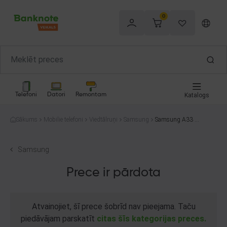
0
Telefoni
Datori
Remontam
Katalogs
Sākums
Mobilie telefoni
Viedtālruņi
Samsung
Samsung A33 5
G SM-A336B/DS
N 128GB
Samsung
Prece ir pārdota
Atvainojiet, šī prece šobrīd nav pieejama. Taču
piedāvājam parskatīt
citas šīs kategorijas preces.