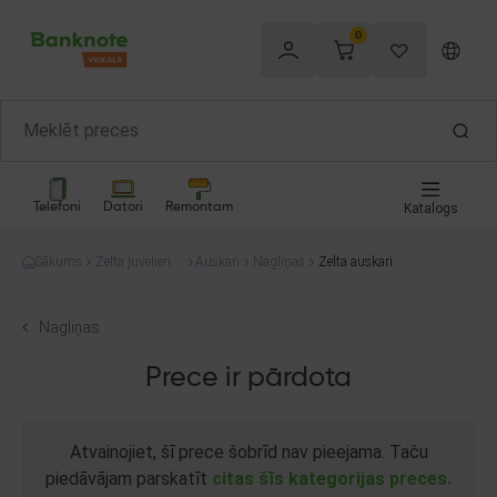
0
Telefoni
Datori
Remontam
Katalogs
Sākums
Zelta juvelierizs
Auskari
Nagliņas
Zelta auskari
trādājumi
Nagliņas
Prece ir pārdota
Atvainojiet, šī prece šobrīd nav pieejama. Taču
piedāvājam parskatīt
citas šīs kategorijas preces.