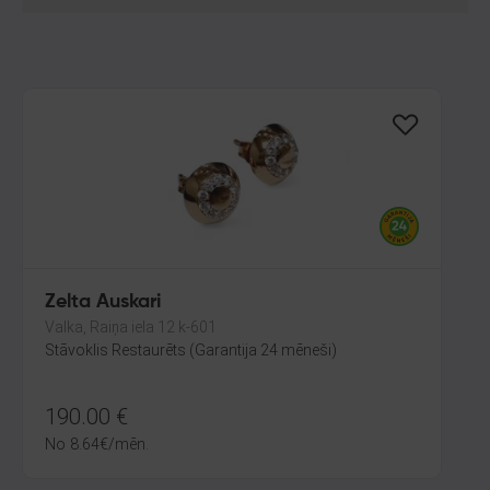
Zelta Auskari
Valka, Raiņa iela 12 k-601
Stāvoklis Restaurēts (Garantija 24 mēneši)
190.00
€
No
8.64
€
/mēn.