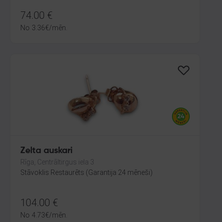
74.00
€
No
3.36
€
/mēn.
Zelta auskari
Rīga, Centrāltirgus iela 3
Stāvoklis Restaurēts (Garantija 24 mēneši)
104.00
€
No
4.73
€
/mēn.