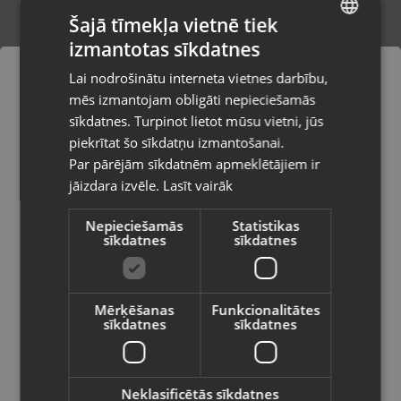
Šajā tīmekļa vietnē tiek
izmantotas sīkdatnes
LATVIAN
Zelta auskari
Lai nodrošinātu interneta vietnes darbību,
Jelgava, Pasta iela 26B
RUSSIAN
mēs izmantojam obligāti nepieciešamās
Stāvoklis Restaurēts (Garantija 24 mēneši)
LITHUANIAN
sīkdatnes. Turpinot lietot mūsu vietni, jūs
Pasūtījumi tiks piegādāti uz
piekrītat šo sīkdatņu izmantošanai.
izvēlēto valsti
72.00
€
Par pārējām sīkdatnēm apmeklētājiem ir
No
3.27
€
/mēn.
jāizdara izvēle.
Lasīt vairāk
Vietnes saturs būs attēlots izvēlētajā
valodā
Nepieciešamās
Statistikas
sīkdatnes
sīkdatnes
Valsts
Mērķēšanas
Funkcionalitātes
sīkdatnes
sīkdatnes
Valoda
Latviešu / Latvian
Neklasificētās sīkdatnes
Zelta auskari