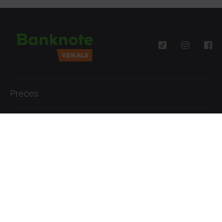
Preces
Palīdzība
Informācija
+371 27777762
P.-Pk. 09:00 - 18:00