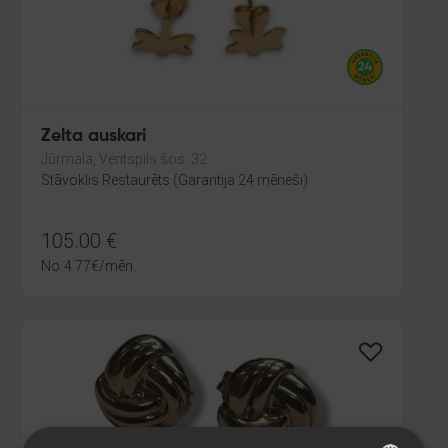
Zelta auskari
Jūrmala, Ventspils šos. 32
Stāvoklis Restaurēts (Garantija 24 mēneši)
105.00
€
No
4.77
€
/mēn.