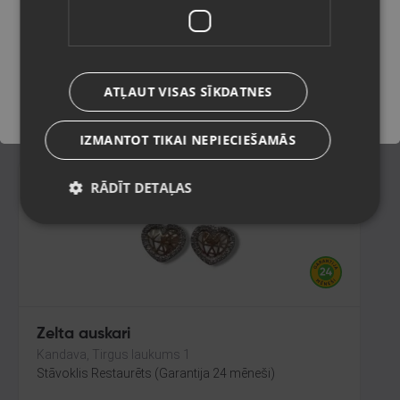
Valmiera, Rīgas iela 23
Stāvoklis Restaurēts (Garantija 24 mēneši)
Saglabāt
157.00
€
ATĻAUT VISAS SĪKDATNES
No
7.14
€
/mēn.
IZMANTOT TIKAI NEPIECIEŠAMĀS
RĀDĪT DETAĻAS
Zelta auskari
Kandava, Tirgus laukums 1
Stāvoklis Restaurēts (Garantija 24 mēneši)