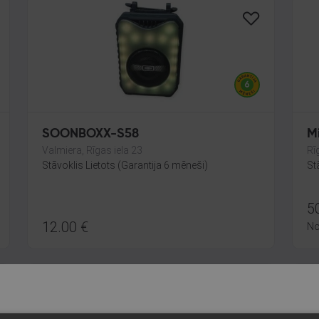
SOONBOXX-S58
Mi
Valmiera, Rīgas iela 23
Rī
Stāvoklis Lietots (Garantija 6 mēneši)
St
5
12.00
€
N