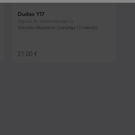
Dudao Y17
Sigulda, Kr. Valdemāra iela 1a
Stāvoklis Mazlietots (Garantija 12 mēneši)
21.00
€