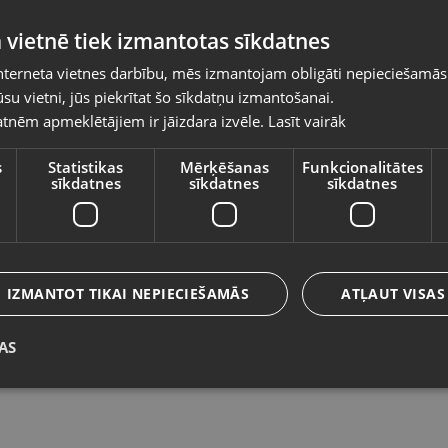
Pasūtījumi tiks piegādāti uz izvēlēto
 vietnē tiek izmantotas sīkdatnes
valsti
nterneta vietnes darbību, mēs izmantojam obligāti nepieciešamās
Vietnes saturs būs attēlots izvēlētajā valodā
su vietni, jūs piekrītat šo sīkdatņu izmantošanai.
Havit SK862BT
Ma
tnēm apmeklētājiem ir jāizdara izvēle.
Lasīt vairāk
Valsts
Rīga, Mārupes iela 3
Rī
Stāvoklis Lietots (Garantija 6 mēneši)
St
s
Statistikas
Mērķēšanas
Funkcionalitātes
sīkdatnes
sīkdatnes
sīkdatnes
8
Valoda
45.00
€
N
Latviešu / Latvian
IZMANTOT TIKAI NEPIECIEŠAMĀS
ATĻAUT VISAS
AS
Saglabāt