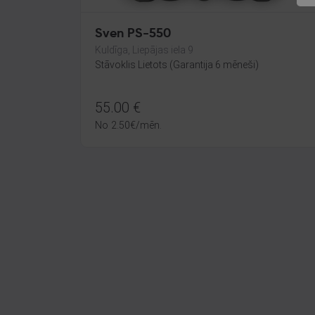
Sven PS-550
Kuldīga, Liepājas iela 9
Stāvoklis Lietots (Garantija 6 mēneši)
55.00
€
No
2.50
€
/mēn.