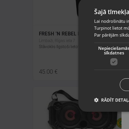
Šajā tīmekļa
Lai nodrošinātu i
Turpinot lietot mū
FRESH 'N REBEL Rockbox Bold S
Par pārējām sīkda
Limbaži, Rīgas iela 7
Stāvoklis Ilgstoši lietots (Garantija 14 dienas)
Nepieciešamā
sīkdatnes
45.00
€
RĀDĪT DETAĻ