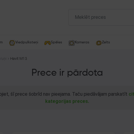
am
Viedpulksteņi
Spēles
Kameras
Zelts
ruņi
Havit M13
Prece ir pārdota
ojiet, šī prece šobrīd nav pieejama. Taču piedāvājam parskatīt
ci
kategorijas preces.