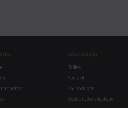
zība
Informācija
de
Filiāles
sa
Kontakti
uma tiesības
Par Banknote
ja
Biežāk uzdotie jautājumi
uzpirkšana
Lietots – Pārbaudīts
ksmes
Noteikumi un privātuma politik