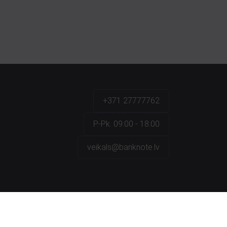
+371 27777762
P.-Pk. 09:00 - 18:00
veikals@banknote.lv
a