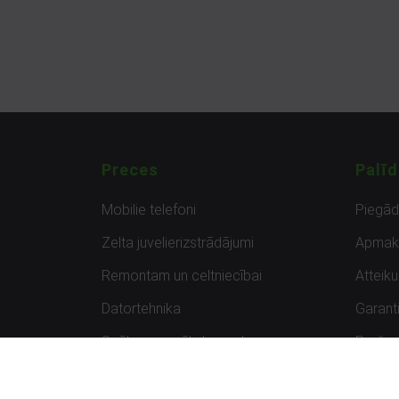
Preces
Palīd
Mobilie telefoni
Piegā
Zelta juvelierizstrādājumi
Apmak
Remontam un celtniecībai
Atteik
Datortehnika
Garanti
Spēles un spēļu konsoles
Preču 
Planšetdatori
Atsau