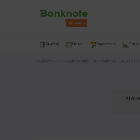
Telefoni
Datori
Remontam
Dārz
Sākums
TV un audio tehnika
Audio tehnika
Bezvadu skaļ
Atvain