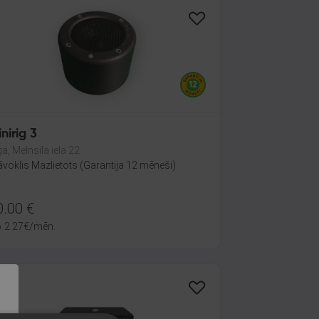
nirig 3
ga, Melnsila iela 22
āvoklis Mazlietots (Garantija 12 mēneši)
0.00
€
o
2.27
€
/mēn.