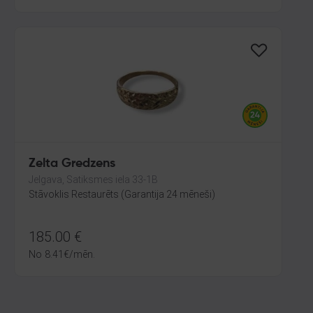
Zelta Gredzens
Jelgava, Satiksmes iela 33-1B
Stāvoklis Restaurēts (Garantija 24 mēneši)
185.00
€
No
8.41
€
/mēn.