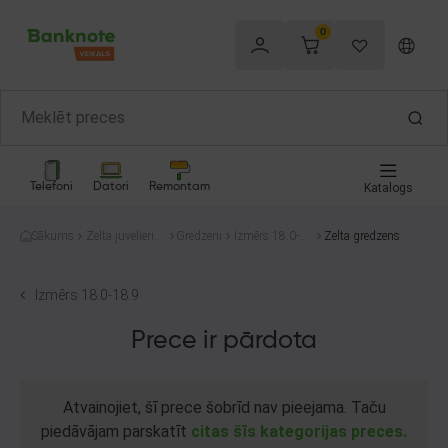
0
Telefoni
Datori
Remontam
Katalogs
Sākums
Zelta juvelierizs
Gredzeni
Izmērs 18.0-1
Zelta gredzens
trādājumi
8.9
Izmērs 18.0-18.9
Prece ir pārdota
Atvainojiet, šī prece šobrīd nav pieejama. Taču
piedāvājam parskatīt
citas šīs kategorijas preces.