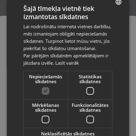
Šajā tīmekļa vietnē tiek
izmantotas sīkdatnes
LATVIAN
Zelts Gredzens
Lai nodrošinātu interneta vietnes darbību,
Jūrmala, Ventspils šos. 32
RUSSIAN
mēs izmantojam obligāti nepieciešamās
Stāvoklis Restaurēts (Garantija 24 mēneši)
LITHUANIAN
sīkdatnes. Turpinot lietot mūsu vietni, jūs
Pasūtījumi tiks piegādāti uz
piekrītat šo sīkdatņu izmantošanai.
izvēlēto valsti
129.00
€
Par pārējām sīkdatnēm apmeklētājiem ir
No
5.86
€
/mēn.
jāizdara izvēle.
Lasīt vairāk
Vietnes saturs būs attēlots izvēlētajā
valodā
Nepieciešamās
Statistikas
sīkdatnes
sīkdatnes
Valsts
Mērķēšanas
Funkcionalitātes
sīkdatnes
sīkdatnes
Valoda
Latviešu / Latvian
Neklasificētās sīkdatnes
Zelta gredzens