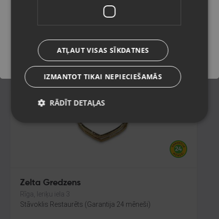
Daugavpils, Jātnieku iela 78-1B
Stāvoklis Restaurēts (Garantija 24 mēneši)
Saglabāt
368.00
€
ATĻAUT VISAS SĪKDATNES
No
16.73
€
/mēn.
IZMANTOT TIKAI NEPIECIEŠAMĀS
RĀDĪT DETAĻAS
Zelta Gredzens
Rīga, Ieriķu iela 3
Stāvoklis Restaurēts (Garantija 24 mēneši)