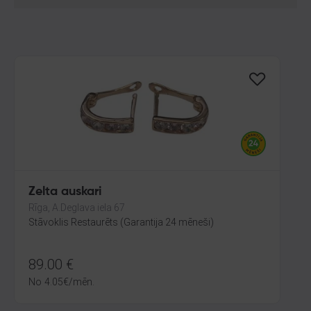
Zelta auskari
Rīga, A.Deglava iela 67
Stāvoklis Restaurēts (Garantija 24 mēneši)
89.00
€
No
4.05
€
/mēn.