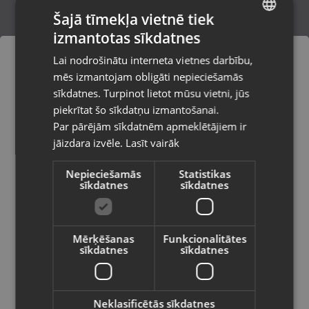
Šajā tīmekļa vietnē tiek
izmantotas sīkdatnes
LATVIAN
Zelta auskari
Lai nodrošinātu interneta vietnes darbību,
Rīga, Kurzemes prospekts 59a
RUSSIAN
mēs izmantojam obligāti nepieciešamās
Stāvoklis Restaurēts (Garantija 24 mēneši)
LITHUANIAN
sīkdatnes. Turpinot lietot mūsu vietni, jūs
Pasūtījumi tiks piegādāti uz
piekrītat šo sīkdatņu izmantošanai.
izvēlēto valsti
330.00
€
Par pārējām sīkdatnēm apmeklētājiem ir
No
15.00
€
/mēn.
jāizdara izvēle.
Lasīt vairāk
Vietnes saturs būs attēlots izvēlētajā
valodā
Nepieciešamās
Statistikas
sīkdatnes
sīkdatnes
Valsts
Mērķēšanas
Funkcionalitātes
sīkdatnes
sīkdatnes
Valoda
Latviešu / Latvian
Neklasificētās sīkdatnes
Zelta auskari