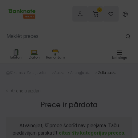
0
Telefoni
Datori
Remontam
Katalogs
Sākums
Zelta juvelierizs
Auskari
Ar angļu aizda
Zelta auskari
trādājumi
ri
Ar angļu aizdari
Prece ir pārdota
Atvainojiet, šī prece šobrīd nav pieejama. Taču
piedāvājam parskatīt
citas šīs kategorijas preces.