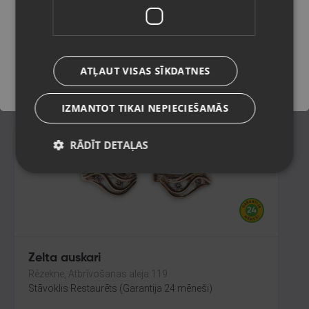
Rīga, Audēju iela 6
Stāvoklis Restaurēts (Garantija 24 mēneši)
Saglabāt
371.00
€
ATĻAUT VISAS SĪKDATNES
No
16.87
€
/mēn.
IZMANTOT TIKAI NEPIECIEŠAMĀS
RĀDĪT DETAĻAS
Zelta auskari
Rēzekne, Atbrīvošanas aleja 119
Stāvoklis Restaurēts (Garantija 24 mēneši)