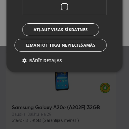
256GB 8GB RAM
Preiļi, Daugavpils iela 2
Saglabāt
Stāvoklis Mazlietots (Garantija 12 mēneši)
230.00
€
ATĻAUT VISAS SĪKDATNES
No
10.46
€
/mēn.
IZMANTOT TIKAI NEPIECIEŠAMĀS
RĀDĪT DETAĻAS
Samsung Galaxy A20e (A202F) 32GB
Bauska, Salātu iela 29
Stāvoklis Lietots (Garantija 6 mēneši)