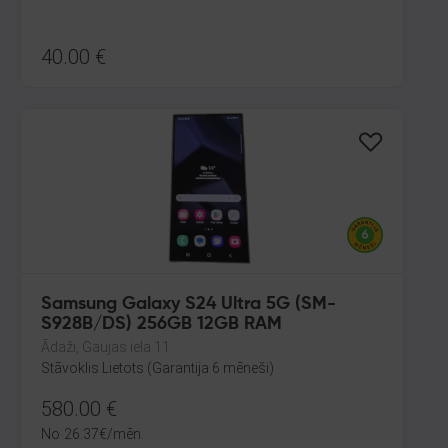
40.00
€
Samsung Galaxy S24 Ultra 5G (SM-
S928B/DS) 256GB 12GB RAM
Ādaži, Gaujas iela 11
Stāvoklis Lietots (Garantija 6 mēneši)
580.00
€
No
26.37
€
/mēn.