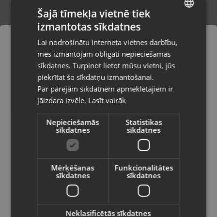
Šajā tīmekļa vietnē tiek
izmantotas sīkdatnes
LATVIAN
Samsung Galaxy S25 5G (SM-S931B)
Lai nodrošinātu interneta vietnes darbību,
128GB
RUSSIAN
mēs izmantojam obligāti nepieciešamās
Smiltene, Baznīcas laukums 4
LITHUANIAN
Stāvoklis Mazlietots (Garantija 12 mēneši)
sīkdatnes. Turpinot lietot mūsu vietni, jūs
Pasūtījumi tiks piegādāti uz
piekrītat šo sīkdatņu izmantošanai.
izvēlēto valsti
460.00
€
Par pārējām sīkdatnēm apmeklētājiem ir
No
20.91
€
/mēn.
jāizdara izvēle.
Lasīt vairāk
Vietnes saturs būs attēlots izvēlētajā
valodā
Nepieciešamās
Statistikas
sīkdatnes
sīkdatnes
Valsts
Mērķēšanas
Funkcionalitātes
sīkdatnes
sīkdatnes
Valoda
Latviešu / Latvian
Neklasificētās sīkdatnes
Samsung Galaxy A56 5G (SM-A566B)