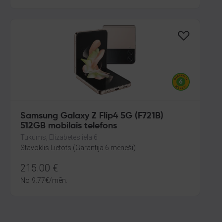
Samsung Galaxy Z Flip4 5G (F721B)
512GB mobilais telefons
Tukums, Elizabetes iela 6
Stāvoklis Lietots (Garantija 6 mēneši)
215.00
€
No
9.77
€
/mēn.