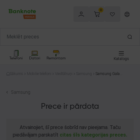
0
Telefoni
Datori
Remontam
Katalogs
Sākums
Mobilie telefoni
Viedtālruņi
Samsung
Samsung Galaxy
S22+ 5G SM-S90
6B/DS 256GB
Samsung
Prece ir pārdota
Atvainojiet, šī prece šobrīd nav pieejama. Taču
piedāvājam parskatīt
citas šīs kategorijas preces.