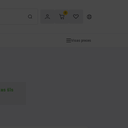
0
Visas preces
tas šīs