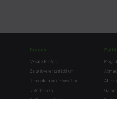
Preces
Palīd
Mobilie telefoni
Piegā
Zelta juvelierizstrādājumi
Apmak
Remontam un celtniecībai
Atteik
Datortehnika
Garanti
Spēles un spēļu konsoles
Preču 
Planšetdatori
Atsau