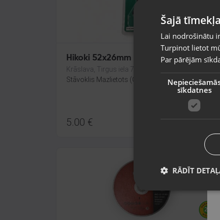
Šajā tīmekļa
Lai nodrošinātu i
Turpinot lietot mū
Hikoki 52x26mm
Par pārējām sīkda
Krāslava, Tirgus iela 7
Stāvoklis Mazlietots (Garantija 12 mēneši)
Nepieciešamā
sīkdatnes
5.00
€
RĀDĪT DETAĻ