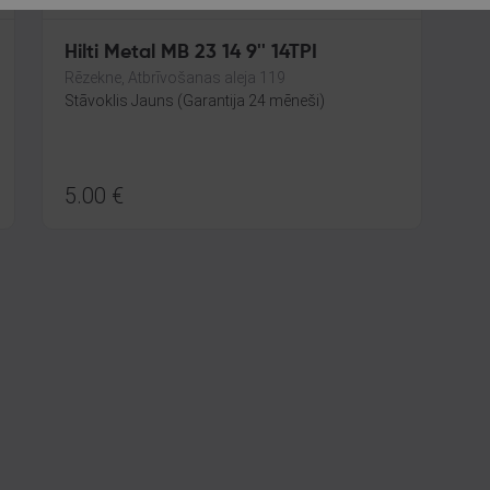
Hilti Metal MB 23 14 9'' 14TPI
Rēzekne, Atbrīvošanas aleja 119
Stāvoklis Jauns (Garantija 24 mēneši)
5.00
€