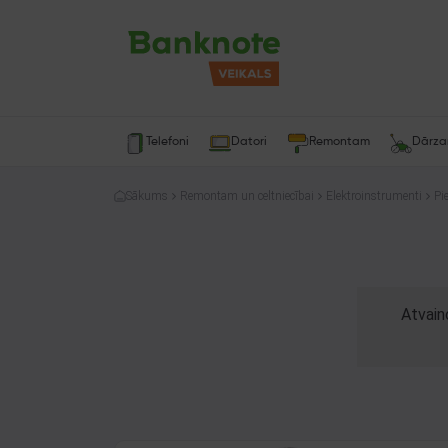
Telefoni
Datori
Remontam
Dārz
Sākums
Remontam un celtniecībai
Elektroinstrumenti
Pi
Atvain