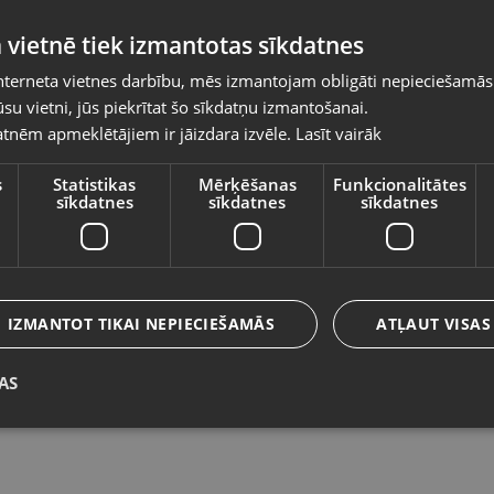
Pasūtījumi tiks piegādāti uz izvēlēto
 vietnē tiek izmantotas sīkdatnes
valsti
nterneta vietnes darbību, mēs izmantojam obligāti nepieciešamās
Vietnes saturs būs attēlots izvēlētajā valodā
su vietni, jūs piekrītat šo sīkdatņu izmantošanai.
Slīplenšu komplekts
St
tnēm apmeklētājiem ir jāizdara izvēle.
Lasīt vairāk
Valsts
Rīga, Jelgavas iela 74-10
Kr
Stāvoklis Jauns (Garantija 24 mēneši)
St
s
Statistikas
Mērķēšanas
Funkcionalitātes
sīkdatnes
sīkdatnes
sīkdatnes
Valoda
35.00
€
3
Latviešu / Latvian
IZMANTOT TIKAI NEPIECIEŠAMĀS
ATĻAUT VISAS
AS
Saglabāt