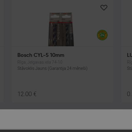
Bosch CYL-5 10mm
L
Rīga, Jelgavas iela 74-10
Rī
Stāvoklis Jauns (Garantija 24 mēneši)
St
12.00
€
0