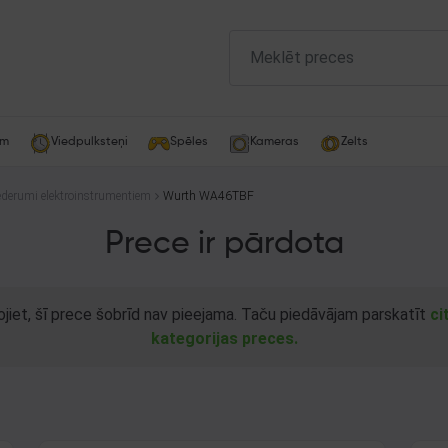
am
Viedpulksteņi
Spēles
Kameras
Zelts
ederumi elektroinstrumentiem
Wurth WA46TBF
Prece ir pārdota
ojiet, šī prece šobrīd nav pieejama. Taču piedāvājam parskatīt
ci
kategorijas preces.