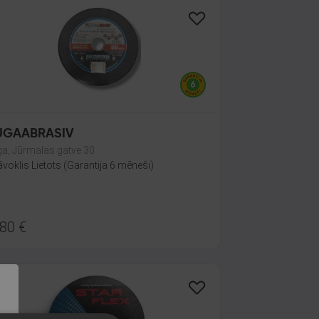
UGAABRASIV
ga, Jūrmalas gatve 30
āvoklis Lietots (Garantija 6 mēneši)
.80
€