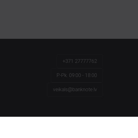
+371 27777762
P.-Pk. 09:00 - 18:00
veikals@banknote.lv
a