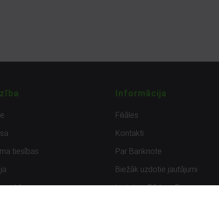
zība
Informācija
de
Filiāles
sa
Kontakti
uma tiesības
Par Banknote
ja
Biežāk uzdotie jautājumi
uzpirkšana
Lietots – Pārbaudīts
ksmes
Noteikumi un privātuma politik