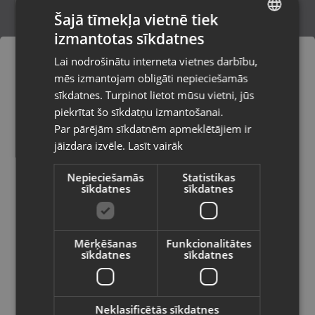
Šajā tīmekļa vietnē tiek
izmantotas sīkdatnes
LATVIAN
Garmin Fenix 8 AMOLED 43 MM
Lai nodrošinātu interneta vietnes darbību,
Rīga, Aleksandra Čaka iela 108-601
RUSSIAN
mēs izmantojam obligāti nepieciešamās
Stāvoklis Mazlietots (Garantija 12 mēneši)
LITHUANIAN
sīkdatnes. Turpinot lietot mūsu vietni, jūs
Pasūtījumi tiks piegādāti uz
piekrītat šo sīkdatņu izmantošanai.
izvēlēto valsti
550.00
€
Par pārējām sīkdatnēm apmeklētājiem ir
No
25.00
€
/mēn.
jāizdara izvēle.
Lasīt vairāk
Vietnes saturs būs attēlots izvēlētajā
valodā
Nepieciešamās
Statistikas
sīkdatnes
sīkdatnes
Valsts
Mērķēšanas
Funkcionalitātes
sīkdatnes
sīkdatnes
Valoda
Latviešu / Latvian
Neklasificētās sīkdatnes
Garmin Instinct 2x solar