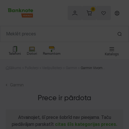
0
Telefoni
Datori
Remontam
Katalogs
Sākums
Pulksteņi
Viedpulksteņi
Garmin
Garmin Vivomov
e Sport cocoa
Garmin
Prece ir pārdota
Atvainojiet, šī prece šobrīd nav pieejama. Taču
piedāvājam parskatīt
citas šīs kategorijas preces.