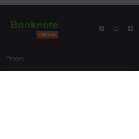
Preces
Palīdzība
Informācija
+371 27777762
P.-Pk. 09:00 - 18:00