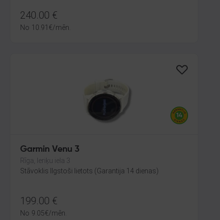
240.00
€
No
10.91
€
/mēn.
Garmin Venu 3
Rīga, Ieriķu iela 3
Stāvoklis Ilgstoši lietots (Garantija 14 dienas)
199.00
€
No
9.05
€
/mēn.