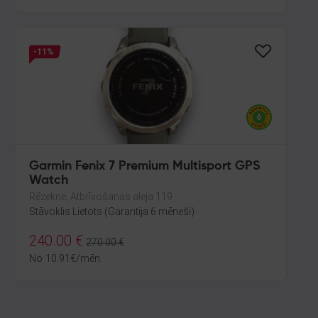
-11%
Garmin Fenix 7 Premium Multisport GPS
Watch
Rēzekne, Atbrīvošanas aleja 119
Stāvoklis Lietots (Garantija 6 mēneši)
240.00
€
270.00
€
No
10.91
€
/mēn.