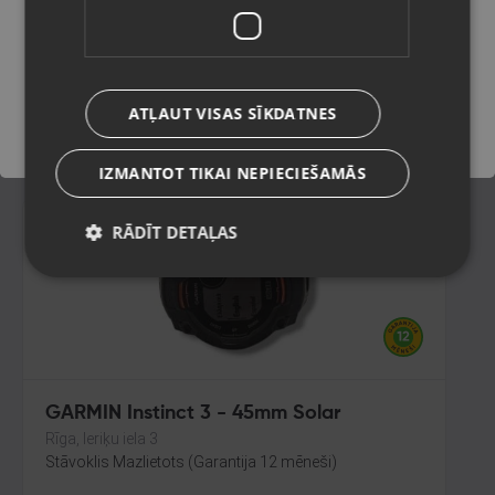
Rīga, Ulbrokas iela 10
Stāvoklis Mazlietots (Garantija 12 mēneši)
Saglabāt
150.00
€
ATĻAUT VISAS SĪKDATNES
No
6.82
€
/mēn.
IZMANTOT TIKAI NEPIECIEŠAMĀS
RĀDĪT DETAĻAS
GARMIN Instinct 3 - 45mm Solar
Rīga, Ieriķu iela 3
Stāvoklis Mazlietots (Garantija 12 mēneši)