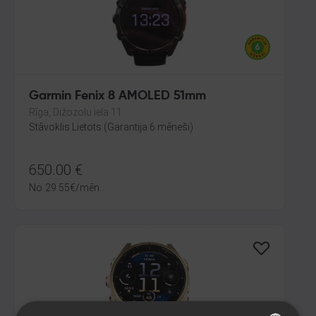
Garmin Fenix 8 AMOLED 51mm
Rīga, Dižozolu iela 11
Stāvoklis Lietots (Garantija 6 mēneši)
650.00
€
No
29.55
€
/mēn.